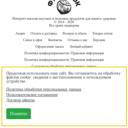
Интернет-магазин вкусных и полезных продуктов для вашего здоровья
© 2014 - 2026
Все права защищены
Акции
Оплата и доставка
Возврат и обмен
Товары оптом
Снеки в офис
Контакты
Отзывы о нас
Корзина
Оформление заказа
Личный кабинет
Политика конфиденциальности | Правовая информация
Политика конфиденциальности | Правовая информация
Согласие на обработку персональных данных
Пользовательское соглашение
Договор оферты
Продолжая использовать наш сайт, Вы соглашаетесь на обработку
файлов cookie: сведения о местоположении и используемом
Бонусная программа
Правила использования промокодов
устройстве.
Гарантия лучшей цены
Политика обработки персональных данных
Пользовательское соглашение
Наши контакты
Договор оферты
+7 920 693 8664
Время работы отдела продаж:
Понятно
Пн – Пт: 10:00-19:00
Сб: 10:00-14:00
Москва, п. Сосенское, 22-й км Калужского шоссе, здание 10