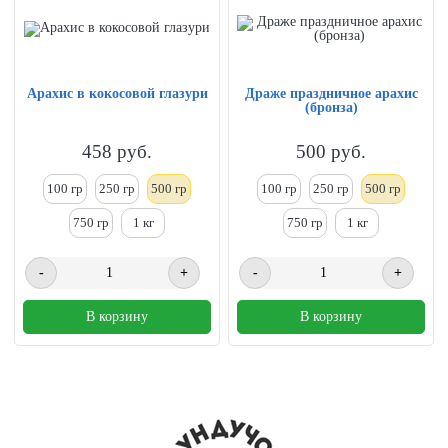
Арахис в кокосовой глазури
Драже праздничное арахис
(бронза)
458
руб.
500
руб.
100 гр
250
гр
500 гр
100 гр
250
гр
500 гр
750 гр
1
кг
750 гр
1
кг
-
+
-
+
В корзину
В корзину