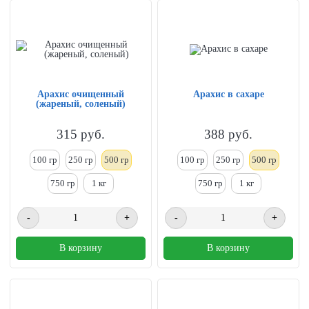
Арахис очищенный
Арахис в сахаре
(жареный, соленый)
315
руб.
388
руб.
100 гр
250
гр
500 гр
100 гр
250
гр
500 гр
750 гр
1
кг
750 гр
1
кг
-
+
-
+
В корзину
В корзину