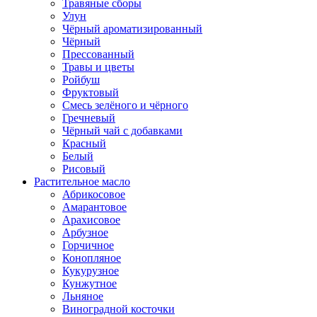
Травяные сборы
Улун
Чёрный ароматизированный
Чёрный
Прессованный
Травы и цветы
Ройбуш
Фруктовый
Смесь зелёного и чёрного
Гречневый
Чёрный чай с добавками
Красный
Белый
Рисовый
Растительное масло
Абрикосовое
Амарантовое
Арахисовое
Арбузное
Горчичное
Конопляное
Кукурузное
Кунжутное
Льняное
Виноградной косточки