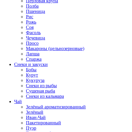
Перловая крупа
Полба
Пшеница
Рис
Рожь
Соя
Фасоль
Чечевица
Просо
Макароны (цельнозерновые)
Лапша
Спаржа
Снеки и закуски
Бобы
Курут
Кукуруза
Снеки из рыбы
Сушеная рыба
Снеки из кальмара
Чай
Зелёный ароматизированный
Зелёный
Иван-Чай
Пакетированный
Пуэр