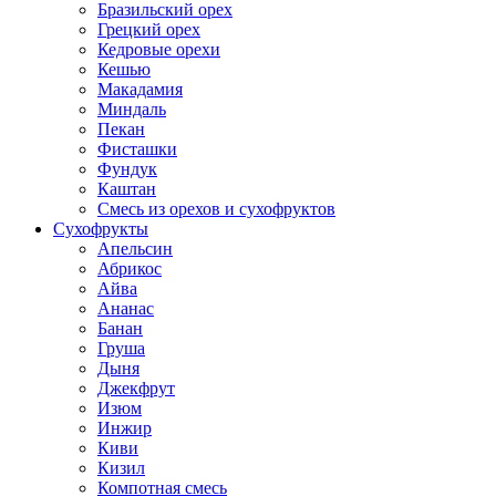
Бразильский орех
Грецкий орех
Кедровые орехи
Кешью
Макадамия
Миндаль
Пекан
Фисташки
Фундук
Каштан
Смесь из орехов и сухофруктов
Сухофрукты
Апельсин
Абрикос
Айва
Ананас
Банан
Груша
Дыня
Джекфрут
Изюм
Инжир
Киви
Кизил
Компотная смесь