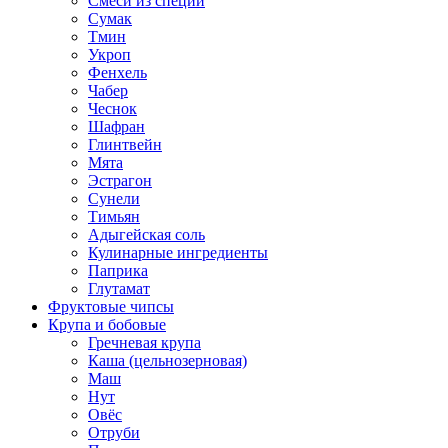
Смеси из специй
Сумак
Тмин
Укроп
Фенхель
Чабер
Чеснок
Шафран
Глинтвейн
Мята
Эстрагон
Сунели
Тимьян
Адыгейская соль
Кулинарные ингредиенты
Паприка
Глутамат
Фруктовые чипсы
Крупа и бобовые
Гречневая крупа
Каша (цельнозерновая)
Маш
Нут
Овёс
Отруби