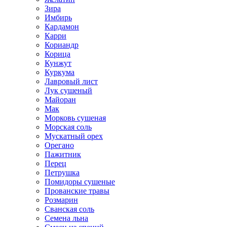
Зира
Имбирь
Кардамон
Карри
Кориандр
Корица
Кунжут
Куркума
Лавровый лист
Лук сушеный
Майоран
Мак
Морковь сушеная
Морская соль
Мускатный орех
Орегано
Пажитник
Перец
Петрушка
Помидоры сушеные
Прованские травы
Розмарин
Сванская соль
Семена льна