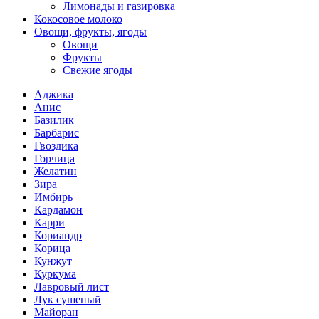
Лимонады и газировка
Кокосовое молоко
Овощи, фрукты, ягоды
Овощи
Фрукты
Свежие ягоды
Аджика
Анис
Базилик
Барбарис
Гвоздика
Горчица
Желатин
Зира
Имбирь
Кардамон
Карри
Кориандр
Корица
Кунжут
Куркума
Лавровый лист
Лук сушеный
Майоран