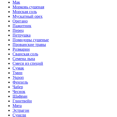
Мак
Морковь сушеная
Морская соль
Мускатный орех
Орегано
Пажитник
Перец
Петрушка
Помидоры сушеные
Прованские травы
Розмарин
Сванская соль
Семена льна
Смеси из специй
Сумак
Тмин
Укроп
Фенхель
Чабер
Чеснок
Шафран
Глинтвейн
Мята
Эстрагон
Сунели