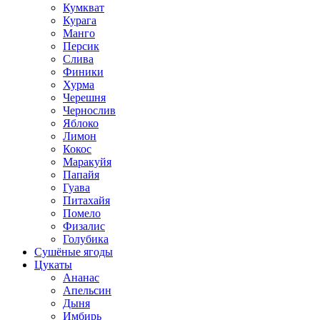
Кумкват
Курага
Манго
Персик
Слива
Финики
Хурма
Черешня
Чернослив
Яблоко
Лимон
Кокос
Маракуйя
Папайя
Гуава
Питахайя
Помело
Физалис
Голубика
Сушёные ягоды
Цукаты
Ананас
Апельсин
Дыня
Имбирь