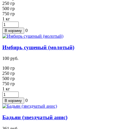
250
гр
500 гр
750 гр
1
кг
0
В корзину
Имбирь сушеный (молотый)
100
руб.
100 гр
250
гр
500 гр
750 гр
1
кг
0
В корзину
Бадьян (звездчатый анис)
361
руб.