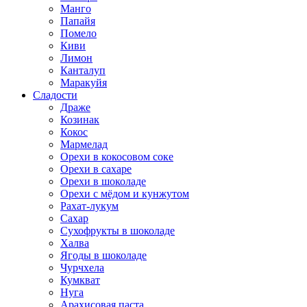
Манго
Папайя
Помело
Киви
Лимон
Канталуп
Маракуйя
Сладости
Драже
Козинак
Кокос
Мармелад
Орехи в кокосовом соке
Орехи в сахаре
Орехи в шоколаде
Орехи с мёдом и кунжутом
Рахат-лукум
Сахар
Сухофрукты в шоколаде
Халва
Ягоды в шоколаде
Чурчхела
Кумкват
Нуга
Арахисовая паста