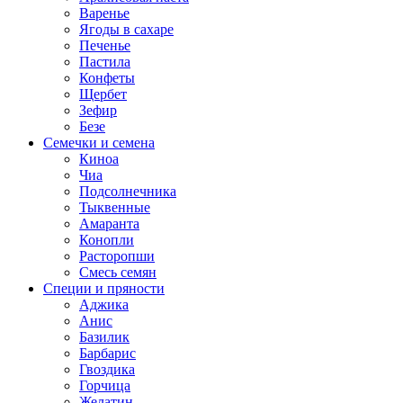
Варенье
Ягоды в сахаре
Печенье
Пастила
Конфеты
Щербет
Зефир
Безе
Семечки и семена
Киноа
Чиа
Подсолнечника
Тыквенные
Амаранта
Конопли
Расторопши
Смесь семян
Специи и пряности
Аджика
Анис
Базилик
Барбарис
Гвоздика
Горчица
Желатин