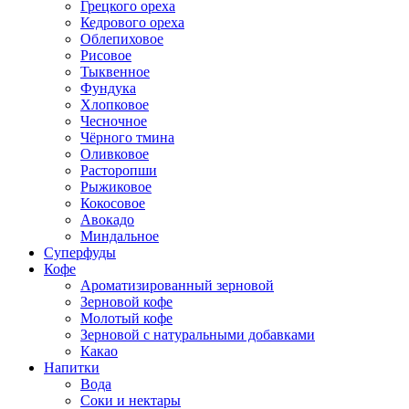
Грецкого ореха
Кедрового ореха
Облепиховое
Рисовое
Тыквенное
Фундука
Хлопковое
Чесночное
Чёрного тмина
Оливковое
Расторопши
Рыжиковое
Кокосовое
Авокадо
Миндальное
Суперфуды
Кофе
Ароматизированный зерновой
Зерновой кофе
Молотый кофе
Зерновой с натуральными добавками
Какао
Напитки
Вода
Соки и нектары