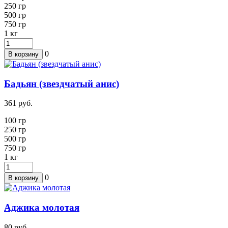
250
гр
500 гр
750 гр
1
кг
0
В корзину
Бадьян (звездчатый анис)
361
руб.
100 гр
250
гр
500 гр
750 гр
1
кг
0
В корзину
Аджика молотая
80
руб.