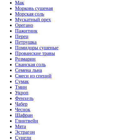
Мак
Морковь сушеная
Морская соль
Мускатный орех
Орегано
Пажитник
Перец
Петрушка
Помидоры сушеные
Прованские травы
Розмарин
Сванская соль
Семена льна
Смеси из специй
Сумак
Тмин
Укроп
Фенхель
Чабер
Чеснок
Шафран
Глинтвейн
Мята
Эстрагон
Сунели