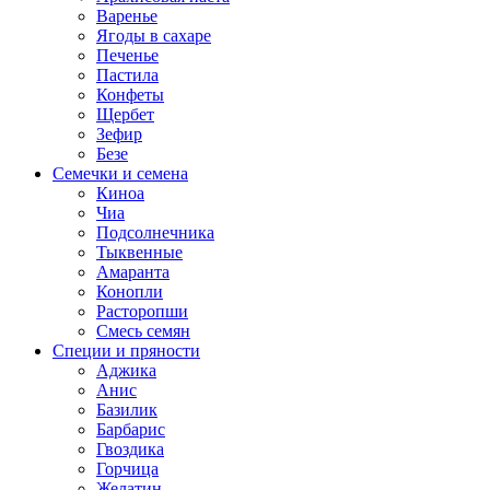
Варенье
Ягоды в сахаре
Печенье
Пастила
Конфеты
Щербет
Зефир
Безе
Семечки и семена
Киноа
Чиа
Подсолнечника
Тыквенные
Амаранта
Конопли
Расторопши
Смесь семян
Специи и пряности
Аджика
Анис
Базилик
Барбарис
Гвоздика
Горчица
Желатин