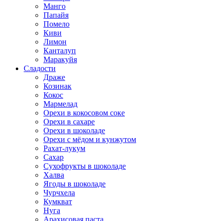
Манго
Папайя
Помело
Киви
Лимон
Канталуп
Маракуйя
Сладости
Драже
Козинак
Кокос
Мармелад
Орехи в кокосовом соке
Орехи в сахаре
Орехи в шоколаде
Орехи с мёдом и кунжутом
Рахат-лукум
Сахар
Сухофрукты в шоколаде
Халва
Ягоды в шоколаде
Чурчхела
Кумкват
Нуга
Арахисовая паста