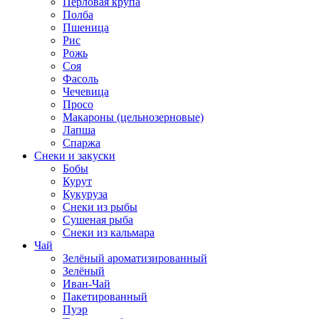
Перловая крупа
Полба
Пшеница
Рис
Рожь
Соя
Фасоль
Чечевица
Просо
Макароны (цельнозерновые)
Лапша
Спаржа
Снеки и закуски
Бобы
Курут
Кукуруза
Снеки из рыбы
Сушеная рыба
Снеки из кальмара
Чай
Зелёный ароматизированный
Зелёный
Иван-Чай
Пакетированный
Пуэр