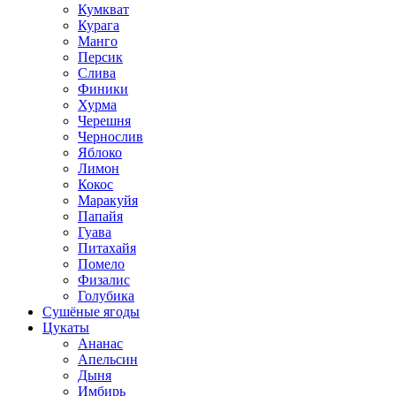
Кумкват
Курага
Манго
Персик
Слива
Финики
Хурма
Черешня
Чернослив
Яблоко
Лимон
Кокос
Маракуйя
Папайя
Гуава
Питахайя
Помело
Физалис
Голубика
Сушёные ягоды
Цукаты
Ананас
Апельсин
Дыня
Имбирь