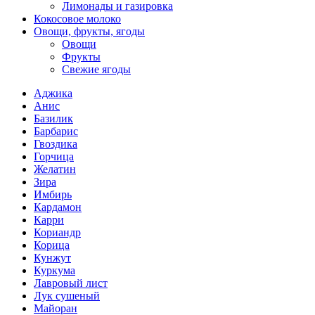
Лимонады и газировка
Кокосовое молоко
Овощи, фрукты, ягоды
Овощи
Фрукты
Свежие ягоды
Аджика
Анис
Базилик
Барбарис
Гвоздика
Горчица
Желатин
Зира
Имбирь
Кардамон
Карри
Кориандр
Корица
Кунжут
Куркума
Лавровый лист
Лук сушеный
Майоран