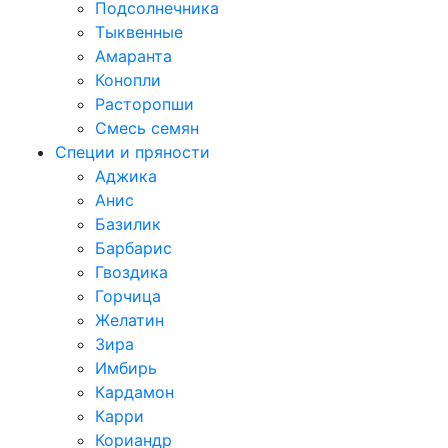
Подсолнечника
Тыквенные
Амаранта
Конопли
Расторопши
Смесь семян
Специи и пряности
Аджика
Анис
Базилик
Барбарис
Гвоздика
Горчица
Желатин
Зира
Имбирь
Кардамон
Карри
Кориандр