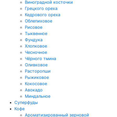
Виноградной косточки
Грецкого ореха
Кедрового ореха
Облепиховое
Рисовое
Тыквенное
Фундука
Хлопковое
Чесночное
Чёрного тмина
Оливковое
Расторопши
Рыжиковое
Кокосовое
Авокадо
Миндальное
Суперфуды
Кофе
Ароматизированный зерновой