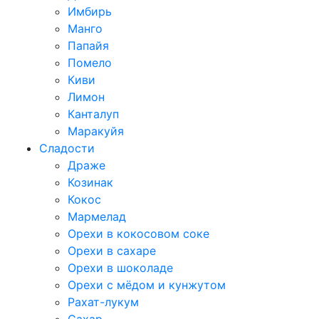
Имбирь
Манго
Папайя
Помело
Киви
Лимон
Канталуп
Маракуйя
Сладости
Драже
Козинак
Кокос
Мармелад
Орехи в кокосовом соке
Орехи в сахаре
Орехи в шоколаде
Орехи с мёдом и кунжутом
Рахат-лукум