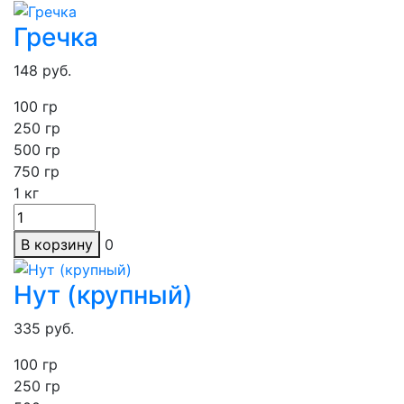
Гречка
148
руб.
100 гр
250
гр
500 гр
750 гр
1
кг
В корзину
0
Нут (крупный)
335
руб.
100 гр
250
гр