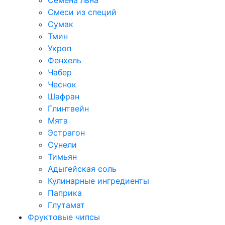
Семена льна
Смеси из специй
Сумак
Тмин
Укроп
Фенхель
Чабер
Чеснок
Шафран
Глинтвейн
Мята
Эстрагон
Сунели
Тимьян
Адыгейская соль
Кулинарные ингредиенты
Паприка
Глутамат
Фруктовые чипсы