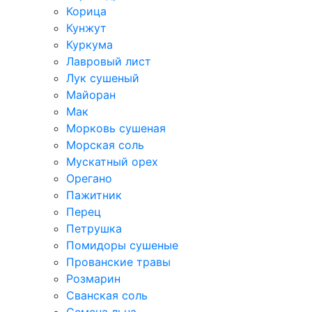
Корица
Кунжут
Куркума
Лавровый лист
Лук сушеный
Майоран
Мак
Морковь сушеная
Морская соль
Мускатный орех
Орегано
Пажитник
Перец
Петрушка
Помидоры сушеные
Прованские травы
Розмарин
Сванская соль