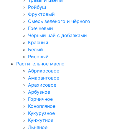
Травы и цветы
Ройбуш
Фруктовый
Смесь зелёного и чёрного
Гречневый
Чёрный чай с добавками
Красный
Белый
Рисовый
Растительное масло
Абрикосовое
Амарантовое
Арахисовое
Арбузное
Горчичное
Конопляное
Кукурузное
Кунжутное
Льняное