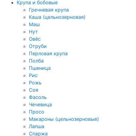
Крупа и бобовые
Гречневая крупа
Каша (цельнозерновая)
Маш
Нут
Овёс
Отруби
Перловая крупа
Полба
Пшеница
Рис
Рожь
Соя
Фасоль
Чечевица
Просо
Макароны (цельнозерновые)
Лапша
Спаржа