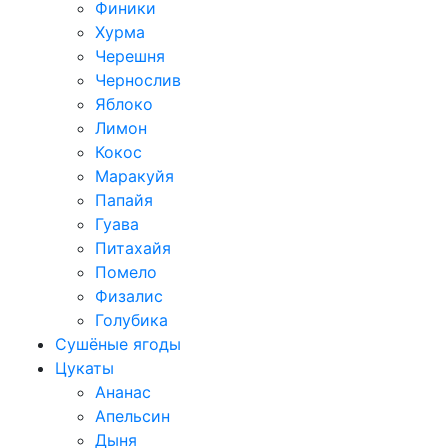
Финики
Хурма
Черешня
Чернослив
Яблоко
Лимон
Кокос
Маракуйя
Папайя
Гуава
Питахайя
Помело
Физалис
Голубика
Сушёные ягоды
Цукаты
Ананас
Апельсин
Дыня