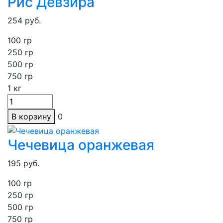
Рис Девзира
254
руб.
100 гр
250
гр
500 гр
750 гр
1
кг
В корзину
0
Чечевица оранжевая
195
руб.
100 гр
250
гр
500 гр
750 гр