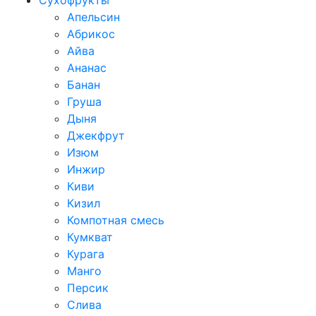
Сухофрукты
Апельсин
Абрикос
Айва
Ананас
Банан
Груша
Дыня
Джекфрут
Изюм
Инжир
Киви
Кизил
Компотная смесь
Кумкват
Курага
Манго
Персик
Слива