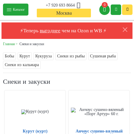
0
+7 920 693 8664
Каталог
Москва
⚡Теперь
выгоднее
чем на Ozon и WB ⚡
Главная
Снеки и закуски
Бобы
Курут
Кукуруза
Снеки из рыбы
Сушеная рыба
Снеки из кальмара
Снеки и закуски
Курут (курт)
Анчоус сушено-вяленый