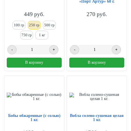
«Порт Артур» 60 г.
449
руб.
270
руб.
100 гр
250
гр
500 гр
750 гр
1
кг
-
+
-
+
В корзину
В корзину
Бобы обжаренные (с солью)
Вобла солено-сушеная целая
1 кг.
1 кг.