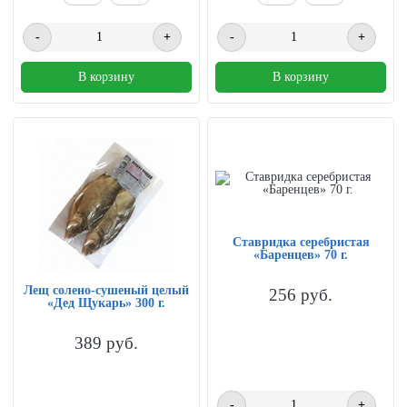
-
+
-
+
В корзину
В корзину
Ставридка серебристая
«Баренцев» 70 г.
Лещ солено-сушеный целый
256
руб.
«Дед Щукарь» 300 г.
389
руб.
-
+