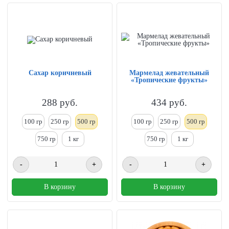
Сахар коричневый
Мармелад жевательный
«Тропические фрукты»
288
руб.
434
руб.
100 гр
250
гр
500 гр
100 гр
250
гр
500 гр
750 гр
1
кг
750 гр
1
кг
-
+
-
+
В корзину
В корзину