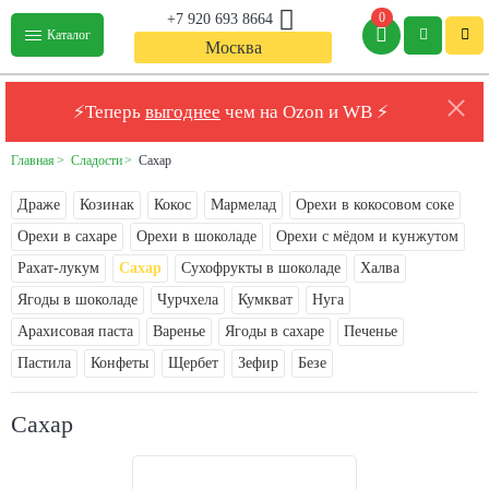
0
+7 920 693 8664
Каталог
Москва
⚡Теперь
выгоднее
чем на Ozon и WB ⚡
Главная
Сладости
Сахар
Драже
Козинак
Кокос
Мармелад
Орехи в кокосовом соке
Орехи в сахаре
Орехи в шоколаде
Орехи с мёдом и кунжутом
Рахат-лукум
Сахар
Сухофрукты в шоколаде
Халва
Ягоды в шоколаде
Чурчхела
Кумкват
Нуга
Арахисовая паста
Варенье
Ягоды в сахаре
Печенье
Пастила
Конфеты
Щербет
Зефир
Безе
Сахар