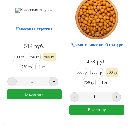
Кокосовая стружка
Арахис в кокосовой глазури
514
руб.
100 гр
250
гр
500 гр
458
руб.
750 гр
1
кг
100 гр
250
гр
500 гр
-
+
750 гр
1
кг
В корзину
-
+
В корзину