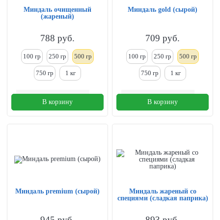
Миндаль очищенный
Миндаль gold (сырой)
(жареный)
788
руб.
709
руб.
100 гр
250
гр
500 гр
100 гр
250
гр
500 гр
750 гр
1
кг
750 гр
1
кг
В корзину
В корзину
Миндаль premium (сырой)
Миндаль жареный со
специями (сладкая паприка)
945
руб.
893
руб.