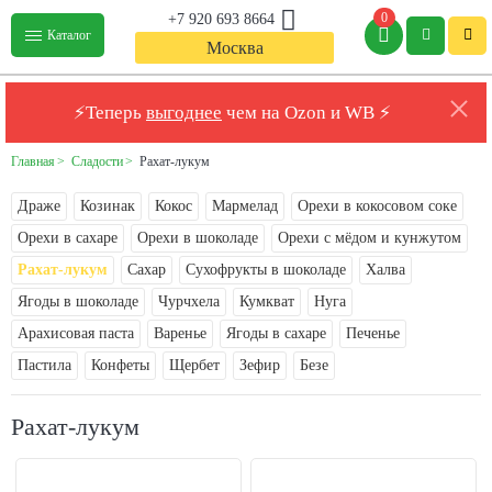
0
+7 920 693 8664
Каталог
Москва
⚡Теперь
выгоднее
чем на Ozon и WB ⚡
Главная
Сладости
Рахат-лукум
Драже
Козинак
Кокос
Мармелад
Орехи в кокосовом соке
Орехи в сахаре
Орехи в шоколаде
Орехи с мёдом и кунжутом
Рахат-лукум
Сахар
Сухофрукты в шоколаде
Халва
Ягоды в шоколаде
Чурчхела
Кумкват
Нуга
Арахисовая паста
Варенье
Ягоды в сахаре
Печенье
Пастила
Конфеты
Щербет
Зефир
Безе
Рахат-лукум