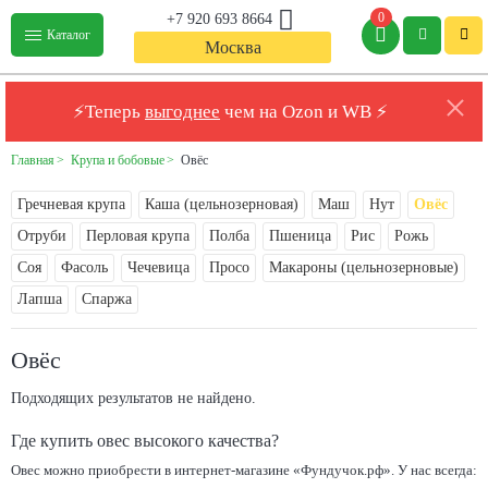
0
+7 920 693 8664
Каталог
Москва
⚡Теперь
выгоднее
чем на Ozon и WB ⚡
Главная
Крупа и бобовые
Овёс
Гречневая крупа
Каша (цельнозерновая)
Маш
Нут
Овёс
Отруби
Перловая крупа
Полба
Пшеница
Рис
Рожь
Соя
Фасоль
Чечевица
Просо
Макароны (цельнозерновые)
Лапша
Спаржа
Овёс
Подходящих результатов не найдено.
Где купить овес высокого качества?
Овес можно приобрести в интернет-магазине «Фундучок.рф». У нас всегда: