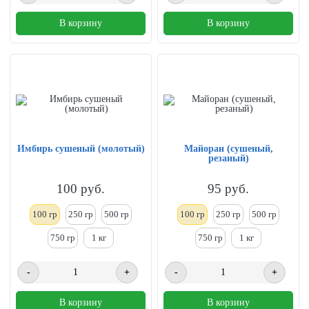
В корзину
В корзину
Имбирь сушеный (молотый)
Майоран (сушеный,
резаный)
100
руб.
95
руб.
100 гр
250
гр
500 гр
100 гр
250
гр
500 гр
750 гр
1
кг
750 гр
1
кг
-
+
-
+
В корзину
В корзину