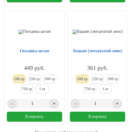
Гвоздика целая
Бадьян (звездчатый анис)
449
руб.
361
руб.
100 гр
250
гр
500 гр
100 гр
250
гр
500 гр
750 гр
1
кг
750 гр
1
кг
-
+
-
+
В корзину
В корзину