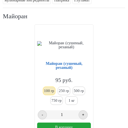
Кулинарные ингредиенты
Паприка
Глутамат
Майоран
Майоран (сушеный,
резаный)
95
руб.
100 гр
250
гр
500 гр
750 гр
1
кг
-
+
В корзину