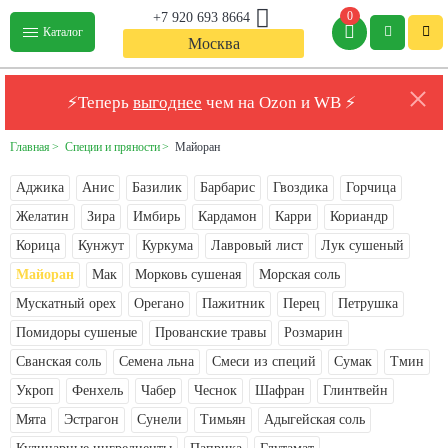
0
+7 920 693 8664
Каталог
Москва
⚡Теперь
выгоднее
чем на Ozon и WB ⚡
Главная
Специи и пряности
Майоран
Аджика
Анис
Базилик
Барбарис
Гвоздика
Горчица
Желатин
Зира
Имбирь
Кардамон
Карри
Кориандр
Корица
Кунжут
Куркума
Лавровый лист
Лук сушеный
Майоран
Мак
Морковь сушеная
Морская соль
Мускатный орех
Орегано
Пажитник
Перец
Петрушка
Помидоры сушеные
Прованские травы
Розмарин
Сванская соль
Семена льна
Смеси из специй
Сумак
Тмин
Укроп
Фенхель
Чабер
Чеснок
Шафран
Глинтвейн
Мята
Эстрагон
Сунели
Тимьян
Адыгейская соль