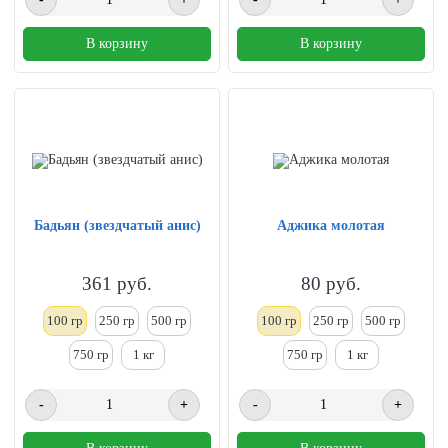
В корзину
В корзину
Бадьян (звездчатый анис)
Аджика молотая
361
руб.
80
руб.
100 гр
250
гр
500 гр
100 гр
250
гр
500 гр
750 гр
1
кг
750 гр
1
кг
-
+
-
+