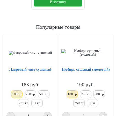
В корзину
Популярные товары
Лавровый лист сушеный
Имбирь сушеный (молотый)
183
руб.
100
руб.
100 гр
250
гр
500 гр
100 гр
250
гр
500 гр
750 гр
1
кг
750 гр
1
кг
-
+
-
+