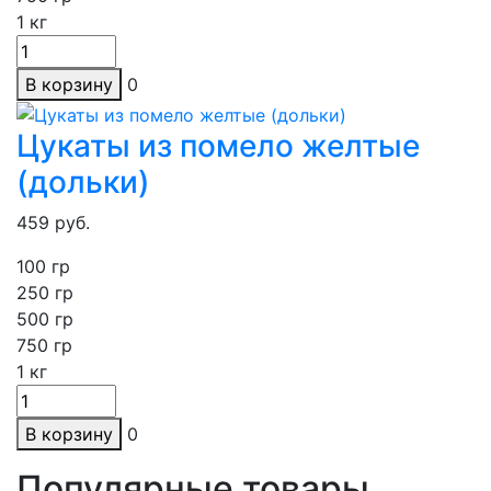
1
кг
В корзину
0
Цукаты из помело желтые
(дольки)
459
руб.
100 гр
250
гр
500 гр
750 гр
1
кг
В корзину
0
Популярные товары