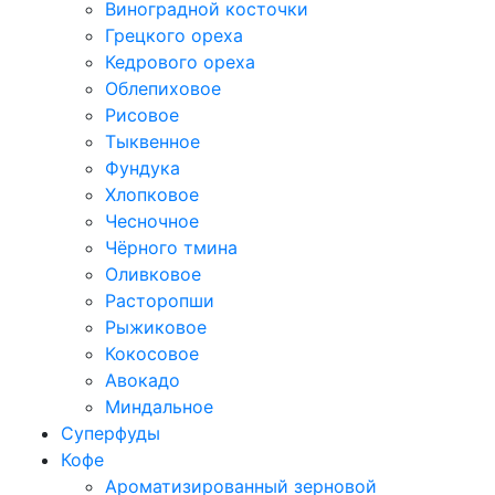
Виноградной косточки
Грецкого ореха
Кедрового ореха
Облепиховое
Рисовое
Тыквенное
Фундука
Хлопковое
Чесночное
Чёрного тмина
Оливковое
Расторопши
Рыжиковое
Кокосовое
Авокадо
Миндальное
Суперфуды
Кофе
Ароматизированный зерновой