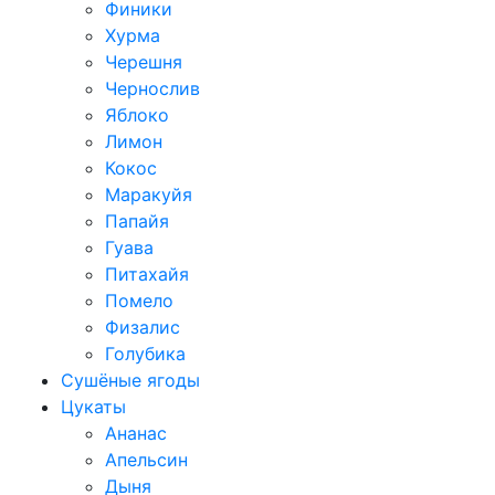
Финики
Хурма
Черешня
Чернослив
Яблоко
Лимон
Кокос
Маракуйя
Папайя
Гуава
Питахайя
Помело
Физалис
Голубика
Сушёные ягоды
Цукаты
Ананас
Апельсин
Дыня