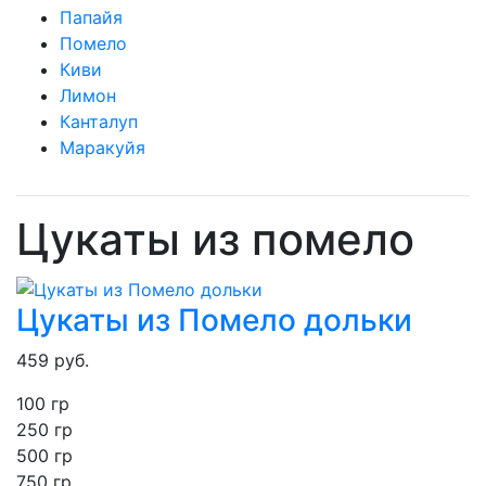
Папайя
Помело
Киви
Лимон
Канталуп
Маракуйя
Цукаты из помело
Цукаты из Помело дольки
459
руб.
100 гр
250
гр
500 гр
750 гр