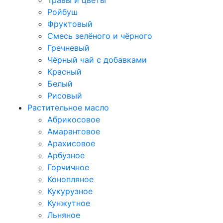
Травы и цветы
Ройбуш
Фруктовый
Смесь зелёного и чёрного
Гречневый
Чёрный чай с добавками
Красный
Белый
Рисовый
Растительное масло
Абрикосовое
Амарантовое
Арахисовое
Арбузное
Горчичное
Конопляное
Кукурузное
Кунжутное
Льняное