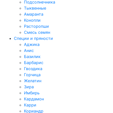
Подсолнечника
Тыквенные
Амаранта
Конопли
Расторопши
Смесь семян
Специи и пряности
Аджика
Анис
Базилик
Барбарис
Гвоздика
Горчица
Желатин
Зира
Имбирь
Кардамон
Карри
Кориандр