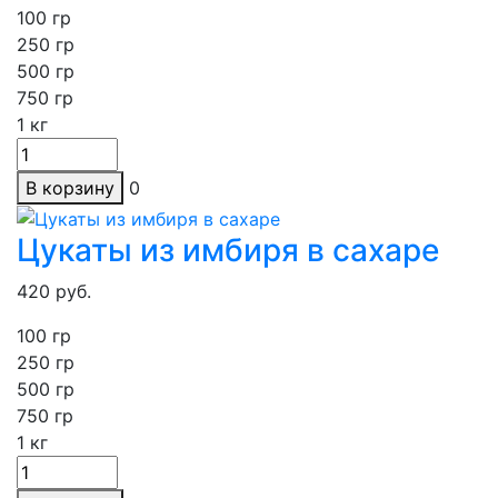
100 гр
250
гр
500 гр
750 гр
1
кг
В корзину
0
Цукаты из имбиря в сахаре
420
руб.
100 гр
250
гр
500 гр
750 гр
1
кг