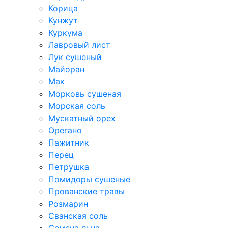
Корица
Кунжут
Куркума
Лавровый лист
Лук сушеный
Майоран
Мак
Морковь сушеная
Морская соль
Мускатный орех
Орегано
Пажитник
Перец
Петрушка
Помидоры сушеные
Прованские травы
Розмарин
Сванская соль