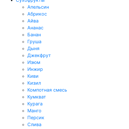
Сухофрукты
Апельсин
Абрикос
Айва
Ананас
Банан
Груша
Дыня
Джекфрут
Изюм
Инжир
Киви
Кизил
Компотная смесь
Кумкват
Курага
Манго
Персик
Слива