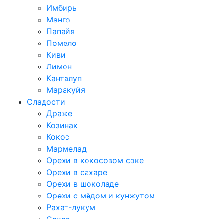
Имбирь
Манго
Папайя
Помело
Киви
Лимон
Канталуп
Маракуйя
Сладости
Драже
Козинак
Кокос
Мармелад
Орехи в кокосовом соке
Орехи в сахаре
Орехи в шоколаде
Орехи с мёдом и кунжутом
Рахат-лукум