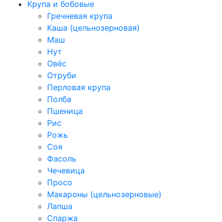
Крупа и бобовые
Гречневая крупа
Каша (цельнозерновая)
Маш
Нут
Овёс
Отруби
Перловая крупа
Полба
Пшеница
Рис
Рожь
Соя
Фасоль
Чечевица
Просо
Макароны (цельнозерновые)
Лапша
Спаржа