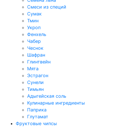
Семена льна
Смеси из специй
Сумак
Тмин
Укроп
Фенхель
Чабер
Чеснок
Шафран
Глинтвейн
Мята
Эстрагон
Сунели
Тимьян
Адыгейская соль
Кулинарные ингредиенты
Паприка
Глутамат
Фруктовые чипсы