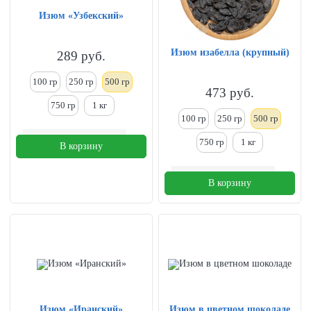
Изюм «Узбекский»
Изюм изабелла (крупный)
289
руб.
100 гр
250
гр
500 гр
473
руб.
750 гр
1
кг
100 гр
250
гр
500 гр
750 гр
1
кг
В корзину
В корзину
Изюм «Иранский»
Изюм в цветном шоколаде