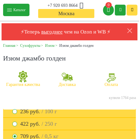
0
+7 920 693 8664
Каталог
Москва
⚡Теперь
выгоднее
чем на Ozon и WB ⚡
Главная
Сухофрукты
Изюм
Изюм джамбо голден
Изюм джамбо голден
Гарантия качества
Доставка
Оплата
купили 1764 раза
236 руб.
/ 100 г
422 руб.
/ 250 г
709 руб.
/ 0,5 кг