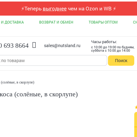
⚡
Теперь
выгоднее
чем на Ozon и WB
⚡
 И ДОСТАВКА
ВОЗВРАТ И ОБМЕН
ТОВАРЫ ОПТОМ
С
Часы работы:
0 693 8664
sales@nutsland.ru
с 10:00 до 19:00 по будням,
суббота с 10:00 до 14:00
Поиск
 (солёные, в скорлупе)
коса (солёные, в скорлупе)