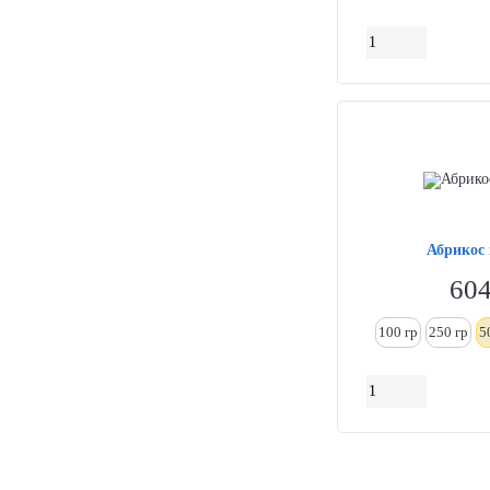
Абрикос
60
100 гр
250
гр
5