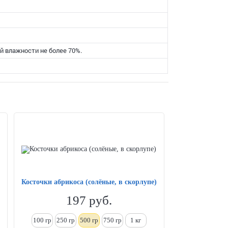
й влажности не более 70%.
Косточки абрикоса (солёные, в скорлупе)
197
руб.
100 гр
250
гр
500 гр
750 гр
1
кг