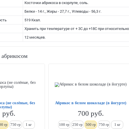
Косточки абрикоса в скорлупе, соль.
Белки - 14 г., Жиры - 27,7 г., Углеводы - 56,3 г.
ость
519 Ккал.
Хранить при температуре от + 3С до +18С при относительно
12 месяцев.
с абрикосом
са (не солёные, без
Абрикос в белом шоколаде (в йогурте)
рлупы)
1
руб.
700
руб.
00 гр
750 гр
1
кг
100 гр
250
гр
500 гр
750 гр
1
кг