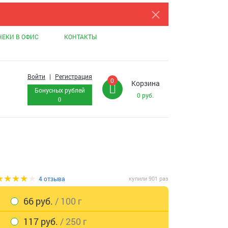
НЕКИ В ОФИС
КОНТАКТЫ
Войти
|
Регистрация
0
Корзина
Бонусных рублей
0
руб.
0
4 отзыва
купили 901 раз
66 руб.
/ 100 г
117 руб.
/ 250 г