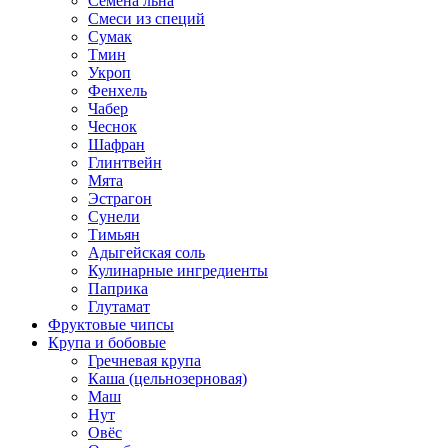
Семена льна
Смеси из специй
Сумак
Тмин
Укроп
Фенхель
Чабер
Чеснок
Шафран
Глинтвейн
Мята
Эстрагон
Сунели
Тимьян
Адыгейская соль
Кулинарные ингредиенты
Паприка
Глутамат
Фруктовые чипсы
Крупа и бобовые
Гречневая крупа
Каша (цельнозерновая)
Маш
Нут
Овёс