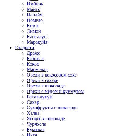
Имбирь
Манго
Папайя
Помело
Киви
Лимон
Канталуп
Маракуйя
Сладости
Драже
Козинак
Кокос
Мармелад
Орехи в кокосовом соке
Орехи в сахаре
Орехи в шоколаде
Орехи с мёдом и кунжутом
Рахат-лукум
Сахар
Сухофрукты в шоколаде
Халва
Ягоды в шоколаде
Чурчхела
Кумкват
Нуга