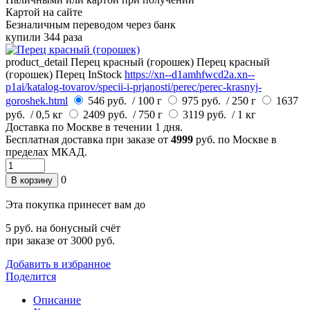
Картой на сайте
Безналичным переводом через банк
купили 344 раза
product_detail
Перец красный (горошек)
Перец красный
(горошек)
Перец
InStock
https://xn--d1amhfwcd2a.xn--
p1ai/katalog-tovarov/specii-i-prjanosti/perec/perec-krasnyj-
goroshek.html
546 руб.
/ 100 г
975 руб.
/ 250 г
1637
руб.
/ 0,5 кг
2409 руб.
/ 750 г
3119 руб.
/ 1 кг
Доставка по
Москве
в течении 1 дня.
Бесплатная доставка при заказе от
4999
руб. по Москве в
пределах МКАД.
0
В корзину
Эта покупка принесет вам до
5
руб. на бонусный счёт
при заказе от 3000 руб.
Добавить в избранное
Поделится
Описание