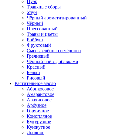
Пуэр
Травяные сборы
Улун
Чёрный ароматизированный
Чёрный
Прессованный
Травы и цветы
Ройбуш
Фруктовый
Смесь зелёного и чёрного
Гречневый
Чёрный чай с добавками
Красный
Белый
Рисовый
Растительное масло
Абрикосовое
Амарантовое
Арахисовое
Арбузное
Горчичное
Конопляное
Кукурузное
Кунжутное
Льняное