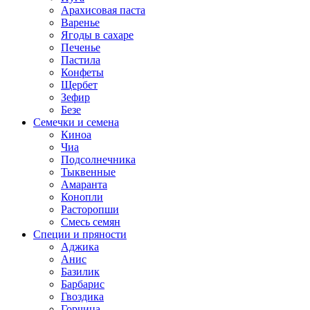
Арахисовая паста
Варенье
Ягоды в сахаре
Печенье
Пастила
Конфеты
Щербет
Зефир
Безе
Семечки и семена
Киноа
Чиа
Подсолнечника
Тыквенные
Амаранта
Конопли
Расторопши
Смесь семян
Специи и пряности
Аджика
Анис
Базилик
Барбарис
Гвоздика
Горчица