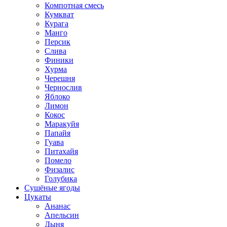
Компотная смесь
Кумкват
Курага
Манго
Персик
Слива
Финики
Хурма
Черешня
Чернослив
Яблоко
Лимон
Кокос
Маракуйя
Папайя
Гуава
Питахайя
Помело
Физалис
Голубика
Сушёные ягоды
Цукаты
Ананас
Апельсин
Дыня