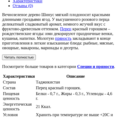
Характеристики
Отзывы
(0)
Вечнозеленое дерево Шинус мягкий плодоносит красными
длинными гроздьями ягод. У высушенного розового перца
деликатный сладковатый аромат, немного жгучий вкус с
фруктово-древесным оттенком.
Перец
красный горошком –
рождественские ягоды: ими декорируют праздничные венки,
кушанья, напитки. Молотую
пряность
закладывают в конце
приготовления в легкие изысканные блюда: рыбные, мясные,
овощные, макароны, маринады и десерты.
Читать полностью
Посмотрите больше товаров в категории
Специи и пряности
.
Характеристики
Описание
Страна
Таджикистан
Состав
Перец красный горошек.
Пищевая
Белки - 0,7 г., Жиры - 0,3 г., Углеводы - 4,6
ценность
г.
Энергетическая
21 Ккал.
ценность
Условия
Хранить при температуре не выше +20С и