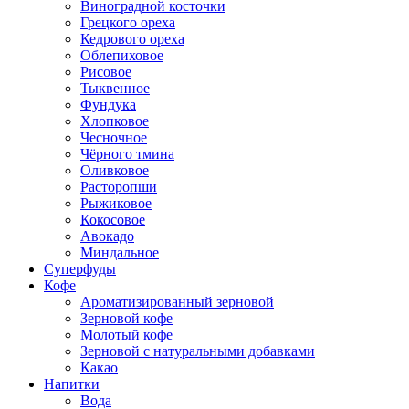
Виноградной косточки
Грецкого ореха
Кедрового ореха
Облепиховое
Рисовое
Тыквенное
Фундука
Хлопковое
Чесночное
Чёрного тмина
Оливковое
Расторопши
Рыжиковое
Кокосовое
Авокадо
Миндальное
Суперфуды
Кофе
Ароматизированный зерновой
Зерновой кофе
Молотый кофе
Зерновой с натуральными добавками
Какао
Напитки
Вода