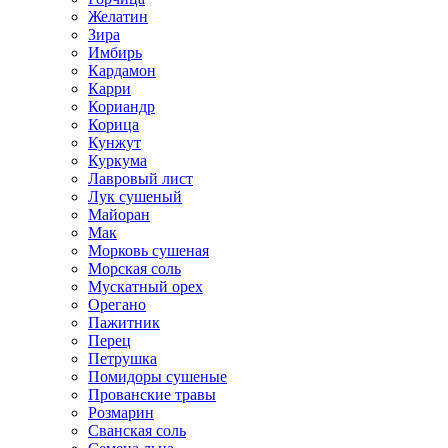
Желатин
Зира
Имбирь
Кардамон
Карри
Кориандр
Корица
Кунжут
Куркума
Лавровый лист
Лук сушеный
Майоран
Мак
Морковь сушеная
Морская соль
Мускатный орех
Орегано
Пажитник
Перец
Петрушка
Помидоры сушеные
Прованские травы
Розмарин
Сванская соль