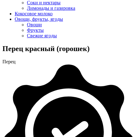
Соки и нектары
Лимонады и газировка
Кокосовое молоко
Овощи, фрукты, ягоды
Овощи
Фрукты
Свежие ягоды
Перец красный (горошек)
Перец