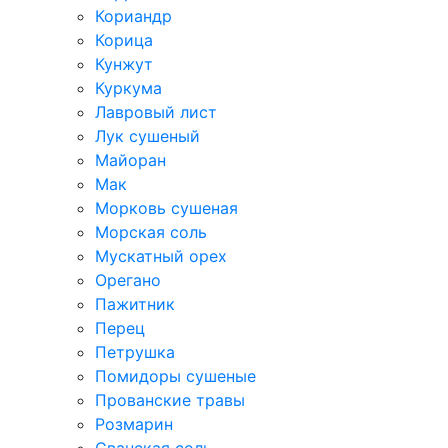
Кориандр
Корица
Кунжут
Куркума
Лавровый лист
Лук сушеный
Майоран
Мак
Морковь сушеная
Морская соль
Мускатный орех
Орегано
Пажитник
Перец
Петрушка
Помидоры сушеные
Прованские травы
Розмарин