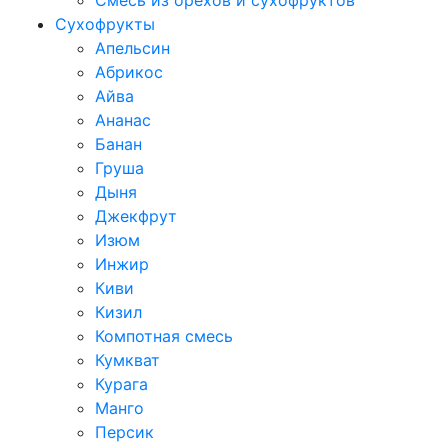
Смесь из орехов и сухофруктов
Сухофрукты
Апельсин
Абрикос
Айва
Ананас
Банан
Груша
Дыня
Джекфрут
Изюм
Инжир
Киви
Кизил
Компотная смесь
Кумкват
Курага
Манго
Персик