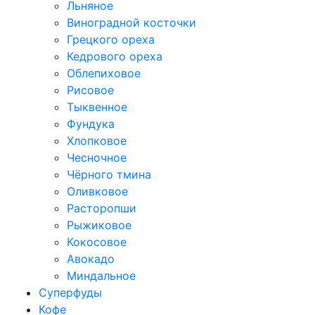
Льняное
Виноградной косточки
Грецкого ореха
Кедрового ореха
Облепиховое
Рисовое
Тыквенное
Фундука
Хлопковое
Чесночное
Чёрного тмина
Оливковое
Расторопши
Рыжиковое
Кокосовое
Авокадо
Миндальное
Суперфуды
Кофе