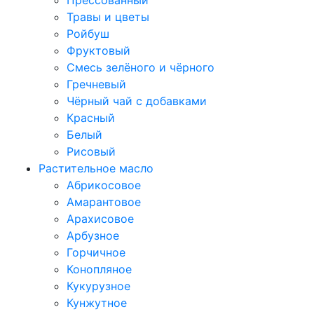
Прессованный
Травы и цветы
Ройбуш
Фруктовый
Смесь зелёного и чёрного
Гречневый
Чёрный чай с добавками
Красный
Белый
Рисовый
Растительное масло
Абрикосовое
Амарантовое
Арахисовое
Арбузное
Горчичное
Конопляное
Кукурузное
Кунжутное