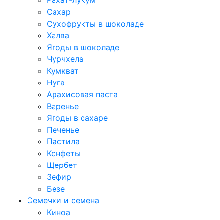
Рахат-лукум
Сахар
Сухофрукты в шоколаде
Халва
Ягоды в шоколаде
Чурчхела
Кумкват
Нуга
Арахисовая паста
Варенье
Ягоды в сахаре
Печенье
Пастила
Конфеты
Щербет
Зефир
Безе
Семечки и семена
Киноа