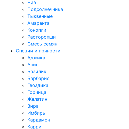
Чиа
Подсолнечника
Тыквенные
Амаранта
Конопли
Расторопши
Смесь семян
Специи и пряности
Аджика
Анис
Базилик
Барбарис
Гвоздика
Горчица
Желатин
Зира
Имбирь
Кардамон
Карри