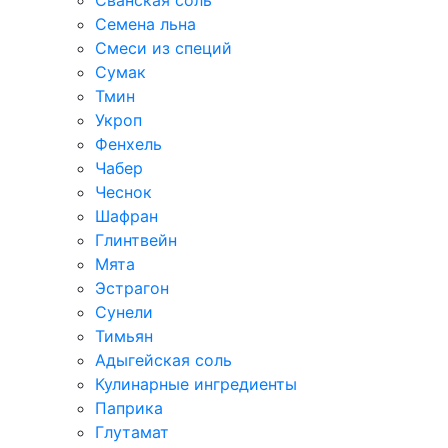
Сванская соль
Семена льна
Смеси из специй
Сумак
Тмин
Укроп
Фенхель
Чабер
Чеснок
Шафран
Глинтвейн
Мята
Эстрагон
Сунели
Тимьян
Адыгейская соль
Кулинарные ингредиенты
Паприка
Глутамат