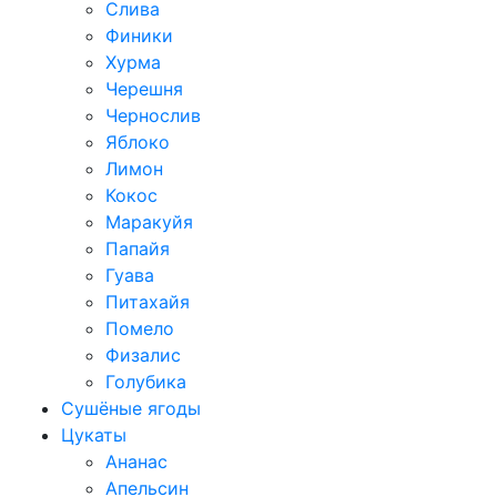
Слива
Финики
Хурма
Черешня
Чернослив
Яблоко
Лимон
Кокос
Маракуйя
Папайя
Гуава
Питахайя
Помело
Физалис
Голубика
Сушёные ягоды
Цукаты
Ананас
Апельсин