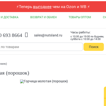
⚡
Теперь
выгоднее
чем на Ozon и WB
⚡
 И ДОСТАВКА
ВОЗВРАТ И ОБМЕН
ТОВАРЫ ОПТОМ
С
Часы работы:
0 693 8664
sales@nutsland.ru
с 10:00 до 19:00 по будням,
суббота с 10:00 до 14:00
Поиск
рошок)
ая (порошок)