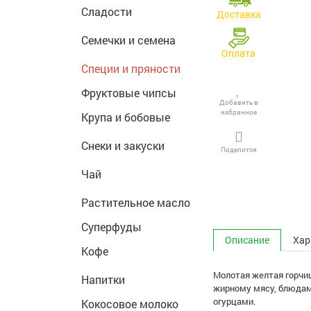
Сладости
Доставка
Семечки и семена
Оплата
Специи и пряности
Фруктовые чипсы
Добавить в
избранное
Крупа и бобовые
Снеки и закуски
Поделится
Чай
Растительное масло
Суперфуды
Описание
Хар
Кофе
Молотая желтая горчиц
Напитки
жирному мясу, блюдам 
огурцами.
Кокосовое молоко