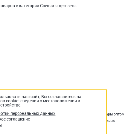
товаров в категории
.
Специи и пряности
льзовать наш сайт, Вы соглашаетесь на
ов cookie: сведения о местоположении и
стройстве.
ботки персональных данных
Акции
Оплата и доставка
Возврат и обмен
Товары оптом
кое соглашение
Снеки в офис
Контакты
Отзывы о нас
Корзина
ы
Оформление заказа
Личный кабинет