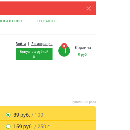
НЕКИ В ОФИС
КОНТАКТЫ
Войти
|
Регистрация
0
Корзина
Бонусных рублей
0
руб.
0
купили 763 раза
89 руб.
/ 100 г
159 руб.
/ 250 г