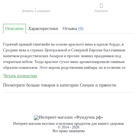
Добавить в избранное
Поделится
Описание
Характеристики
Отзывы
(0)
Горячий пряный глинтвейн на основе красного вина в идеале бордо, в
Средние века в странах Центральной и Северной Европы был главным
напитком рождественских базаров и прочих зимних праздников под
открытым небом. Тогда красное сухое вино ароматизировали главным
образом галангалом. Этот корень родственник имбиря, но в отличие от
него не такой жгучий и обладает дополнительным, слегка парфюмерным
Читать полностью
ароматом, способным заменить собой целый набор специй. Позже его
сменили смеси из палочек корицы, коробочек кардамона, гвоздики,
Посмотрите больше товаров в категории
Специи и пряности
.
бадьяна, душистого перца и апельсиновых корок, к которым стали
примешивать подсластитель — мед или сахар. Впрочем, каким бы ни был
окончательный набор специй, в приготовлении глинтвейна важно
придерживаться одного главного принципа, ни в коем случае вино не
кипятить.
Интернет-магазин вкусных и полезных продуктов для вашего здоровья
© 2014 - 2026
Все права защищены