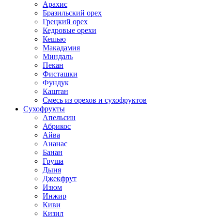
Арахис
Бразильский орех
Грецкий орех
Кедровые орехи
Кешью
Макадамия
Миндаль
Пекан
Фисташки
Фундук
Каштан
Смесь из орехов и сухофруктов
Сухофрукты
Апельсин
Абрикос
Айва
Ананас
Банан
Груша
Дыня
Джекфрут
Изюм
Инжир
Киви
Кизил