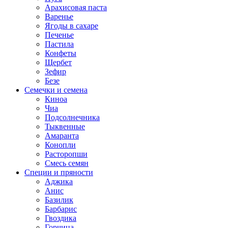
Арахисовая паста
Варенье
Ягоды в сахаре
Печенье
Пастила
Конфеты
Щербет
Зефир
Безе
Семечки и семена
Киноа
Чиа
Подсолнечника
Тыквенные
Амаранта
Конопли
Расторопши
Смесь семян
Специи и пряности
Аджика
Анис
Базилик
Барбарис
Гвоздика
Горчица