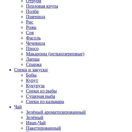
Отруби
Перловая крупа
Полба
Пшеница
Рис
Рожь
Соя
Фасоль
Чечевица
Просо
Макароны (цельнозерновые)
Лапша
Спаржа
Снеки и закуски
Бобы
Курут
Кукуруза
Снеки из рыбы
Сушеная рыба
Снеки из кальмара
Чай
Зелёный ароматизированный
Зелёный
Иван-Чай
Пакетированный