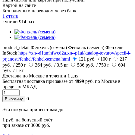
Картой на сайте
Безналичным переводом через банк
1 отзыв
купили 914 раз
product_detail
Фенхель (семена)
Фенхель (семена)
Фенхель
InStock
https://xn--d1amhfwcd2a.xn--p1ai/katalog-tovarov/specii-i-
prjanosti/fenhel/fenhel-semena.html
121 руб.
/ 100 г
217
руб.
/ 250 г
364 руб.
/ 0,5 кг
536 руб.
/ 750 г
694
руб.
/ 1 кг
Доставка по
Москве
в течении 1 дня.
Бесплатная доставка при заказе от
4999
руб. по Москве в
пределах МКАД.
0
В корзину
Эта покупка принесет вам до
1
руб. на бонусный счёт
при заказе от 3000 руб.