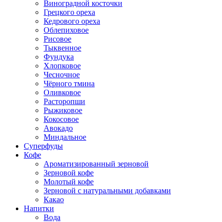
Виноградной косточки
Грецкого ореха
Кедрового ореха
Облепиховое
Рисовое
Тыквенное
Фундука
Хлопковое
Чесночное
Чёрного тмина
Оливковое
Расторопши
Рыжиковое
Кокосовое
Авокадо
Миндальное
Суперфуды
Кофе
Ароматизированный зерновой
Зерновой кофе
Молотый кофе
Зерновой с натуральными добавками
Какао
Напитки
Вода