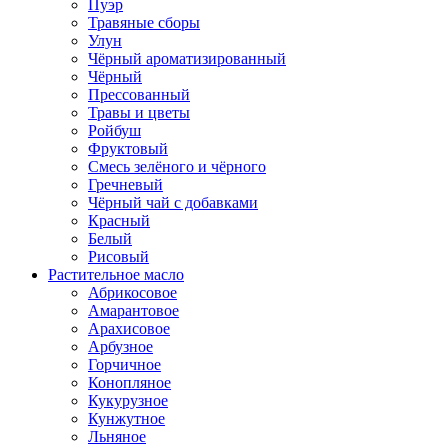
Пуэр
Травяные сборы
Улун
Чёрный ароматизированный
Чёрный
Прессованный
Травы и цветы
Ройбуш
Фруктовый
Смесь зелёного и чёрного
Гречневый
Чёрный чай с добавками
Красный
Белый
Рисовый
Растительное масло
Абрикосовое
Амарантовое
Арахисовое
Арбузное
Горчичное
Конопляное
Кукурузное
Кунжутное
Льняное