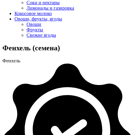
Соки и нектары
Лимонады и газировка
Кокосовое молоко
Овощи, фрукты, ягоды
Овощи
Фрукты
Свежие ягоды
Фенхель (семена)
Фенхель