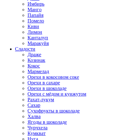
Имбирь
Манго
Папайя
Помело
Киви
Лимон
Канталуп
Маракуйя
Сладости
Драже
Козинак
Кокос
Мармелад
Орехи в кокосовом соке
Орехи в сахаре
Орехи в шоколаде
Орехи с мёдом и кунжутом
Рахат-лукум
Сахар
Сухофрукты в шоколаде
Халва
Ягоды в шоколаде
Чурчхела
Кумкват
Нуга