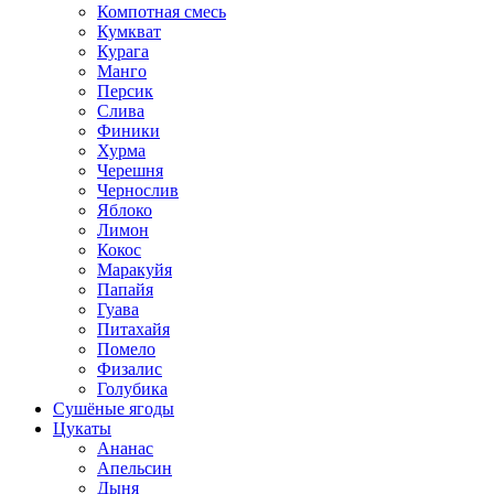
Компотная смесь
Кумкват
Курага
Манго
Персик
Слива
Финики
Хурма
Черешня
Чернослив
Яблоко
Лимон
Кокос
Маракуйя
Папайя
Гуава
Питахайя
Помело
Физалис
Голубика
Сушёные ягоды
Цукаты
Ананас
Апельсин
Дыня