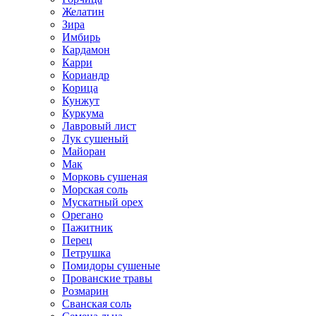
Желатин
Зира
Имбирь
Кардамон
Карри
Кориандр
Корица
Кунжут
Куркума
Лавровый лист
Лук сушеный
Майоран
Мак
Морковь сушеная
Морская соль
Мускатный орех
Орегано
Пажитник
Перец
Петрушка
Помидоры сушеные
Прованские травы
Розмарин
Сванская соль