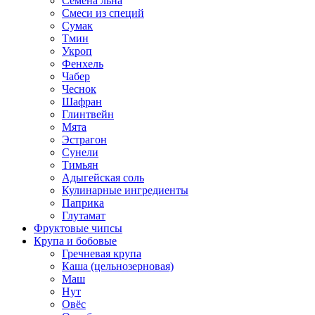
Семена льна
Смеси из специй
Сумак
Тмин
Укроп
Фенхель
Чабер
Чеснок
Шафран
Глинтвейн
Мята
Эстрагон
Сунели
Тимьян
Адыгейская соль
Кулинарные ингредиенты
Паприка
Глутамат
Фруктовые чипсы
Крупа и бобовые
Гречневая крупа
Каша (цельнозерновая)
Маш
Нут
Овёс