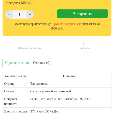
пределах МКАД.
В корзину
-
+
Эта покупка принесет вам до
3
руб. на бонусный счёт
при заказе от
3000 руб.
Добавить в избранное
Поделится
Характеристики
Отзывы
(0)
Характеристики
Описание
Страна
Таджикистан
Состав
Сахар кусковой коричневый.
Пищевая
Белки - 0 г., Жиры - 0 г., Углеводы - 97,33 г.
ценность
Энергетическая
377 Ккал/1577 кДж.