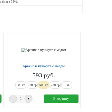
е более 75%.
Арахис в кунжуте с мёдом
593
руб.
100 гр
250
гр
500 гр
750 гр
1
кг
-
+
В корзину