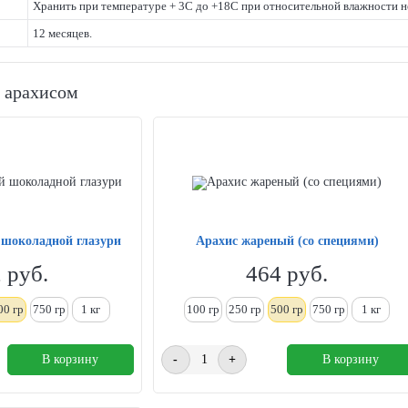
Хранить при температуре + 3С до +18С при относительной влажности н
12 месяцев.
с арахисом
 шоколадной глазури
Арахис жареный (со специями)
2
руб.
464
руб.
00 гр
750 гр
1
кг
100 гр
250
гр
500 гр
750 гр
1
кг
В корзину
-
+
В корзину