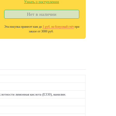
Узнать о поступлении
Нет в наличии
Эта покупка принесет вам до
1
руб. на бонусный счёт
при
заказе от 3000 руб.
слотности лимонная кислота (E330), ванилин.