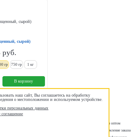
щенный, сырой)
5
руб.
00 гр
750 гр
1
кг
В корзину
ьзовать наш сайт, Вы соглашаетесь на обработку
сведения о местоположении и используемом устройстве.
тки персональных данных
е соглашение
Акции
Оплата и доставка
Возврат и обмен
Товары оптом
Снеки в офис
Контакты
Отзывы о нас
Корзина
Оформление заказа