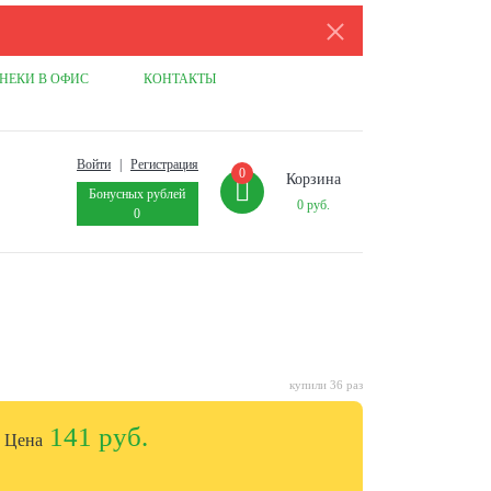
НЕКИ В ОФИС
КОНТАКТЫ
Войти
|
Регистрация
0
Корзина
Бонусных рублей
0
руб.
0
купили 36 раз
141 руб.
Цена