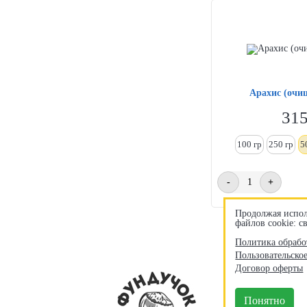
Арахис (очи
31
100 гр
250
гр
5
-
+
Продолжая испол
файлов cookie: 
Политика обрабо
Пользовательско
Договор оферты
Понятно