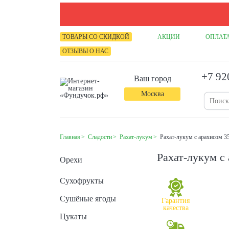
ТОВАРЫ СО СКИДКОЙ
АКЦИИ
ОПЛАТА
ОТЗЫВЫ О НАС
+7 92
Ваш город
Москва
Главная
Сладости
Рахат-лукум
Рахат-лукум с арахисом 35
Рахат-лукум с 
Орехи
Сухофрукты
Сушёные ягоды
Гарантия
качества
Цукаты