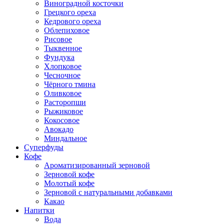
Виноградной косточки
Грецкого ореха
Кедрового ореха
Облепиховое
Рисовое
Тыквенное
Фундука
Хлопковое
Чесночное
Чёрного тмина
Оливковое
Расторопши
Рыжиковое
Кокосовое
Авокадо
Миндальное
Суперфуды
Кофе
Ароматизированный зерновой
Зерновой кофе
Молотый кофе
Зерновой с натуральными добавками
Какао
Напитки
Вода