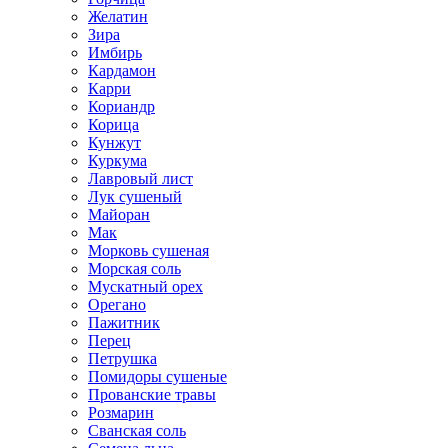
Желатин
Зира
Имбирь
Кардамон
Карри
Кориандр
Корица
Кунжут
Куркума
Лавровый лист
Лук сушеный
Майоран
Мак
Морковь сушеная
Морская соль
Мускатный орех
Орегано
Пажитник
Перец
Петрушка
Помидоры сушеные
Прованские травы
Розмарин
Сванская соль