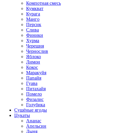
Компотная смесь
Кумкват
Курага
Манго
Персик
Слива
Финики
Хурма
Черешня
Чернослив
Яблоко
Лимон
Кокос
Маракуйя
Папайя
Гуава
Питахайя
Помело
Физалис
Голубика
Сушёные ягоды
Цукаты
Ананас
Апельсин
Дыня