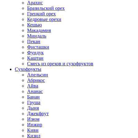
Арахис
Бразильский орех
Грецкий орех
Кедровые орехи
Кешью
Макадамия
Миндаль
Пекан
Фисташки
Фундук
Каштан
Смесь из орехов и сухофруктов
Сухофрукты
Апельсин
Абрикос
Айва
Ананас
Банан
Груша
Дыня
Джекфрут
Изюм
Инжир
Киви
Кизил