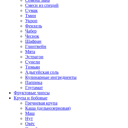
Семена льна
Смеси из специй
Сумак
Тмин
Укроп
Фенхель
Чабер
Чеснок
Шафран
Глинтвейн
Мята
Эстрагон
Сунели
Тимьян
Адыгейская соль
Кулинарные ингредиенты
Паприка
Глутамат
Фруктовые чипсы
Крупа и бобовые
Гречневая крупа
Каша (цельнозерновая)
Маш
Нут
Овёс