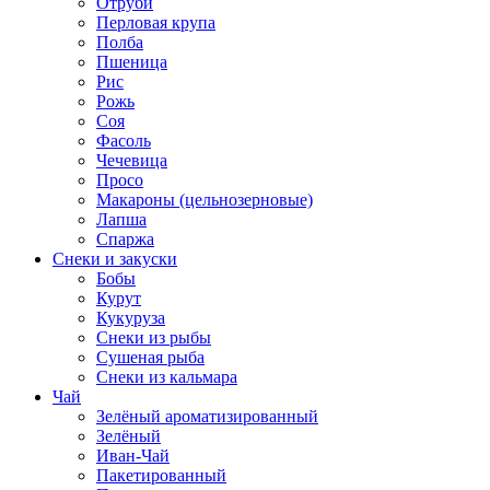
Отруби
Перловая крупа
Полба
Пшеница
Рис
Рожь
Соя
Фасоль
Чечевица
Просо
Макароны (цельнозерновые)
Лапша
Спаржа
Снеки и закуски
Бобы
Курут
Кукуруза
Снеки из рыбы
Сушеная рыба
Снеки из кальмара
Чай
Зелёный ароматизированный
Зелёный
Иван-Чай
Пакетированный