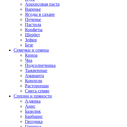
Арахисовая паста
Варенье
Ягоды в сахаре
Печенье
Пастила
Конфеты
Щербет
Зефир
Безе
Семечки и семена
Киноа
Чиа
Подсолнечника
Тыквенные
Амаранта
Конопли
Расторопши
Смесь семян
Специи и пряности
Аджика
Анис
Базилик
Барбарис
Гвоздика
Горчица