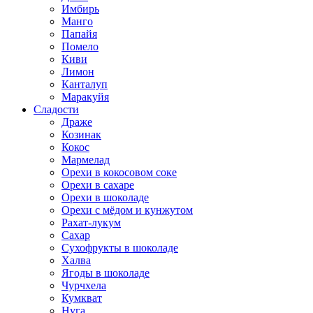
Имбирь
Манго
Папайя
Помело
Киви
Лимон
Канталуп
Маракуйя
Сладости
Драже
Козинак
Кокос
Мармелад
Орехи в кокосовом соке
Орехи в сахаре
Орехи в шоколаде
Орехи с мёдом и кунжутом
Рахат-лукум
Сахар
Сухофрукты в шоколаде
Халва
Ягоды в шоколаде
Чурчхела
Кумкват
Нуга