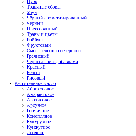
Пуэр
Травяные сборы
Улун
Чёрный ароматизированный
Чёрный
Прессованный
Травы и цветы
Ройбуш
Фруктовый
Смесь зелёного и чёрного
Гречневый
Чёрный чай с добавками
Красный
Белый
Рисовый
Растительное масло
Абрикосовое
Амарантовое
Арахисовое
Арбузное
Горчичное
Конопляное
Кукурузное
Кунжутное
Льняное