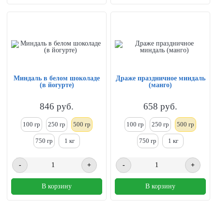
Миндаль в белом шоколаде
Драже праздничное миндаль
(в йогурте)
(манго)
846
руб.
658
руб.
100 гр
250
гр
500 гр
100 гр
250
гр
500 гр
750 гр
1
кг
750 гр
1
кг
-
+
-
+
В корзину
В корзину