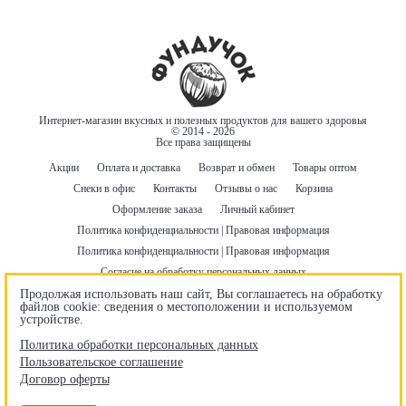
Интернет-магазин вкусных и полезных продуктов для вашего здоровья
© 2014 - 2026
Все права защищены
Акции
Оплата и доставка
Возврат и обмен
Товары оптом
Снеки в офис
Контакты
Отзывы о нас
Корзина
Оформление заказа
Личный кабинет
Политика конфиденциальности | Правовая информация
Политика конфиденциальности | Правовая информация
Согласие на обработку персональных данных
Пользовательское соглашение
Договор оферты
Продолжая использовать наш сайт, Вы соглашаетесь на обработку
файлов cookie: сведения о местоположении и используемом
Бонусная программа
Правила использования промокодов
устройстве.
Гарантия лучшей цены
Политика обработки персональных данных
Пользовательское соглашение
Наши контакты
Договор оферты
+7 920 693 8664