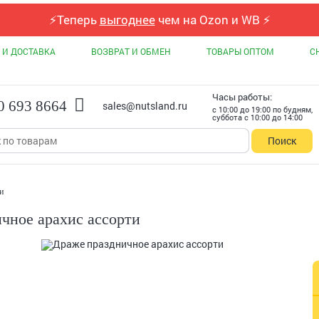
⚡
Теперь
выгоднее
чем на Ozon и WB
⚡
 И ДОСТАВКА
ВОЗВРАТ И ОБМЕН
ТОВАРЫ ОПТОМ
С
Часы работы:
0 693 8664
sales@nutsland.ru
с 10:00 до 19:00 по будням,
суббота с 10:00 до 14:00
Поиск
и
чное арахис ассорти