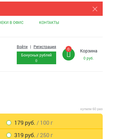
НЕКИ В ОФИС
КОНТАКТЫ
Войти
|
Регистрация
0
Корзина
Бонусных рублей
0
руб.
0
купили 60 раз
179 руб.
/ 100 г
319 руб.
/ 250 г