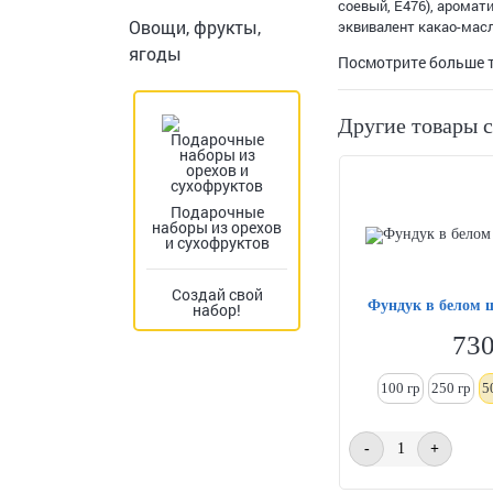
соевый, Е476), аромат
Овощи, фрукты,
эквивалент какао-масла
ягоды
Посмотрите больше 
Другие товары 
Подарочные
наборы из орехов
и сухофруктов
Создай свой
Фундук в белом ш
набор!
73
100 гр
250
гр
5
-
+