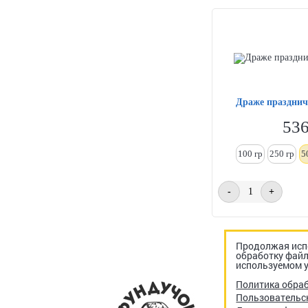
Драже празднич
53
100 гр
250
гр
5
-
+
Продолжая испо
обработку файл
используемом у
Политика обра
Пользовательс