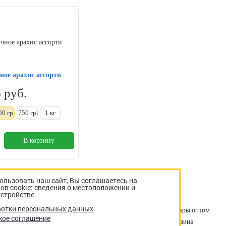
ное арахис ассорти
6
руб.
00 гр
750 гр
1
кг
В корзину
льзовать наш сайт, Вы соглашаетесь на
ов cookie: сведения о местоположении и
стройстве.
ботки персональных данных
Акции
Оплата и доставка
Возврат и обмен
Товары оптом
кое соглашение
Снеки в офис
Контакты
Отзывы о нас
Корзина