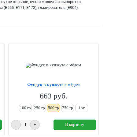
о сухое цельное, сухая молочная сыворотка,
(Е555, Е171, Е172), глазирователь (Е904).
Фундук в кунжуте с мёдом
663
руб.
100 гр
250
гр
500 гр
750 гр
1
кг
-
+
В корзину