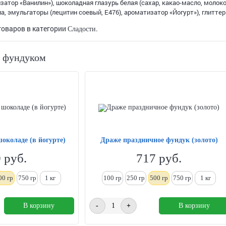
изатор «Ванилин»), шоколадная глазурь белая (сахар, какао-масло, молок
, эмульгаторы (лецитин соевый, Е476), ароматизатор «Йогурт»), глиттеры 
товаров в категории
.
Сладости
с фундуком
околаде (в йогурте)
Драже праздничное фундук (золото)
0
руб.
717
руб.
00 гр
750 гр
1
кг
100 гр
250
гр
500 гр
750 гр
1
кг
В корзину
-
+
В корзину