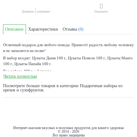
Добавить в избранное
Поделится
Описание
Характеристики
Отзывы
(0)
Отличный подарок для любого повода. Принесёт радость любому человеку
и не запылится на полке!
В набор входят:
Цукаты Дыня 100 г., Цукаты Помело 100 г., Цукаты Манго
100 г., Цукаты Папайя 100 г.
Вес набора 400 г. +-5 грамм.
Читать полностью
Размер упаковки: 16x16x6 см.
Возможна быстрая доставка набора (в течении 4 часов). Осуществляется
Посмотрите больше товаров в категории
Подарочные наборы из
орехов и сухофруктов
.
сервисом
Dostavista
.
Можно заменить позиции в наборе.
Декоративное оформление подарка (наполнитель, сушеные фрукты,
пряности) может незначительно отличаться в зависимости от сезона и
наличия предметов декора, например кольца сушеных апельсинов могут
быть заменены на кольца сушеных лимонов. Возможно учесть пожелания
Интернет-магазин вкусных и полезных продуктов для вашего здоровья
заказчика по декоративному оформлению. Упаковка в подарочную бумагу
© 2014 - 2026
не осуществляется.
Все права защищены