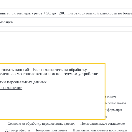
нить при температуре от + 5С до +20С при относительной влажности не боле
месяцев.
ьзовать наш сайт, Вы соглашаетесь на обработку
сведения о местоположении и используемом устройстве.
тки персональных данных
е соглашение
Акции
Оплата и доставка
Возврат и обмен
Товары оптом
Снеки в офис
Контакты
Отзывы о нас
Корзина
Оформление заказа
Личный кабинет
Политика конфиденциальности | Правовая информация
Политика конфиденциальности | Правовая информация
Согласие на обработку персональных данных
Пользовательское соглашение
Договор оферты
Бонусная программа
Правила использования промокодов