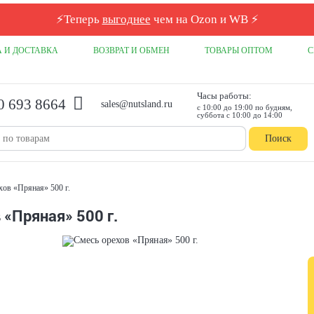
⚡
Теперь
выгоднее
чем на Ozon и WB
⚡
 И ДОСТАВКА
ВОЗВРАТ И ОБМЕН
ТОВАРЫ ОПТОМ
С
Часы работы:
0 693 8664
sales@nutsland.ru
с 10:00 до 19:00 по будням,
суббота с 10:00 до 14:00
Поиск
хов «Пряная» 500 г.
 «Пряная» 500 г.