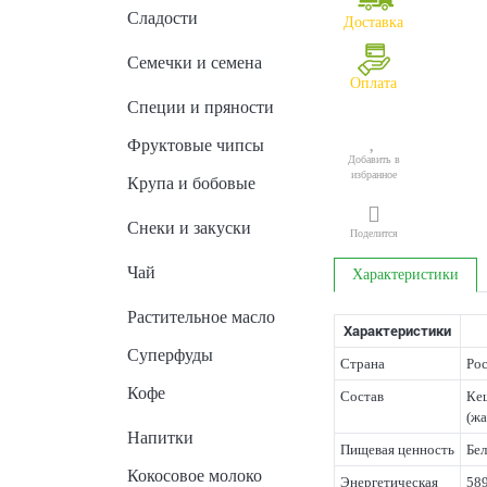
Сладости
Доставка
Семечки и семена
Оплата
Специи и пряности
Фруктовые чипсы
Добавить в
избранное
Крупа и бобовые
Снеки и закуски
Поделится
Чай
Характеристики
Растительное масло
Характеристики
Суперфуды
Страна
Ро
Кофе
Состав
Кеш
(жа
Напитки
Пищевая ценность
Бел
Кокосовое молоко
Энергетическая
589