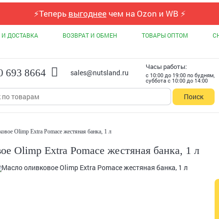
⚡
Теперь
выгоднее
чем на Ozon и WB
⚡
 И ДОСТАВКА
ВОЗВРАТ И ОБМЕН
ТОВАРЫ ОПТОМ
С
Часы работы:
0 693 8664
sales@nutsland.ru
с 10:00 до 19:00 по будням,
суббота с 10:00 до 14:00
Поиск
овое Olimp Extra Pomace жестяная банка, 1 л
ое Olimp Extra Pomace жестяная банка, 1 л