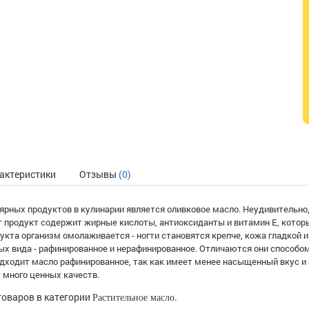
актеристики
Отзывы
(0)
рных продуктов в кулинарии является оливковое масло. Неудивительно,
т продукт содержит жирные кислоты, антиоксиданты и витамин Е, которы
укта организм омолаживается - ногти становятся крепче, кожа гладкой и
х вида - рафинированное и нерафинированное. Отличаются они способом
дходит масло рафинированное, так как имеет менее насыщенный вкус и 
 много ценных качеств.
товаров в категории
.
Растительное масло