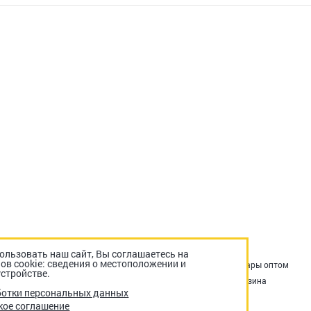
льзовать наш сайт, Вы соглашаетесь на
ов cookie: сведения о местоположении и
Акции
Оплата и доставка
Возврат и обмен
Товары оптом
стройстве.
Снеки в офис
Контакты
Отзывы о нас
Корзина
ботки персональных данных
Оформление заказа
Личный кабинет
кое соглашение