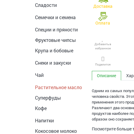
Сладости
Доставка
Семечки и семена
Оплата
Специи и пряности
Фруктовые чипсы
Добавить в
избранное
Крупа и бобовые
Снеки и закуски
Поделится
Чай
Описание
Хар
Растительное масло
Одним из самых популя
человека свойств. Это
Суперфуды
применения этого прод
Кофе
Различают два основны
продуктов наиболее по
образом оно сохраняет
Напитки
Посмотрите больше 
Кокосовое молоко