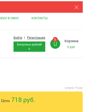
НЕКИ В ОФИС
КОНТАКТЫ
Войти
|
Регистрация
0
Корзина
Бонусных рублей
0
руб.
0
купили 19 раз
718 руб.
Цена