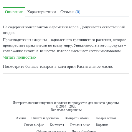
Описание
Характеристики
Отзывы
(0)
Не содержит консервантов и ароматизаторов. Допускается естественный
осадок.
Производится из амаранта – однолетнего травянистого растения, которое
произрастает практически по всему миру. Уникальность этого продукта –
содержание сквалена, вещества, которое насыщает клетки кислородом.
Считается источником массы биологически активных веществ, витаминов
Читать полностью
группы В, микроэлементов. Благотворно влияет на общий метаболизм,
Посмотрите больше товаров в категории
Растительное масло
.
профилактику сердечно-сосудистых заболеваний, применяется при
терапии онкологических заболеваний. Нагревать не рекомендуется!
Интернет-магазин вкусных и полезных продуктов для вашего здоровья
© 2014 - 2026
Все права защищены
Акции
Оплата и доставка
Возврат и обмен
Товары оптом
Снеки в офис
Контакты
Отзывы о нас
Корзина
Оформление заказа
Личный кабинет