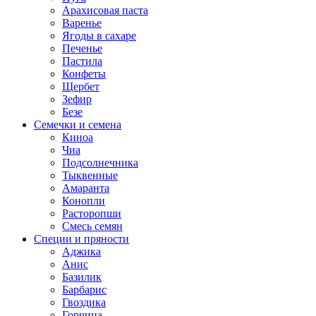
Арахисовая паста
Варенье
Ягоды в сахаре
Печенье
Пастила
Конфеты
Щербет
Зефир
Безе
Семечки и семена
Киноа
Чиа
Подсолнечника
Тыквенные
Амаранта
Конопли
Расторопши
Смесь семян
Специи и пряности
Аджика
Анис
Базилик
Барбарис
Гвоздика
Горчица