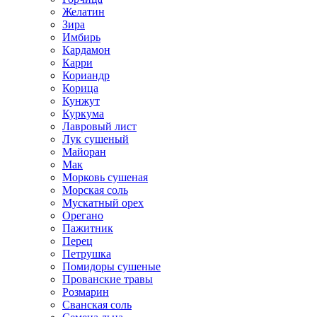
Желатин
Зира
Имбирь
Кардамон
Карри
Кориандр
Корица
Кунжут
Куркума
Лавровый лист
Лук сушеный
Майоран
Мак
Морковь сушеная
Морская соль
Мускатный орех
Орегано
Пажитник
Перец
Петрушка
Помидоры сушеные
Прованские травы
Розмарин
Сванская соль