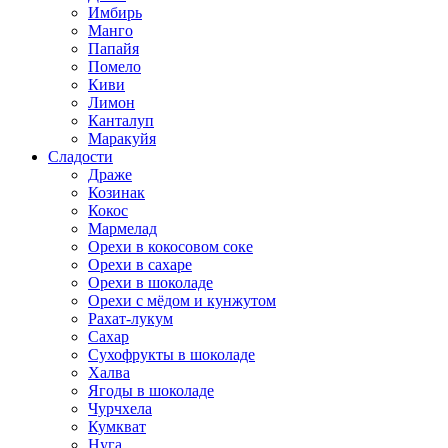
Имбирь
Манго
Папайя
Помело
Киви
Лимон
Канталуп
Маракуйя
Сладости
Драже
Козинак
Кокос
Мармелад
Орехи в кокосовом соке
Орехи в сахаре
Орехи в шоколаде
Орехи с мёдом и кунжутом
Рахат-лукум
Сахар
Сухофрукты в шоколаде
Халва
Ягоды в шоколаде
Чурчхела
Кумкват
Нуга