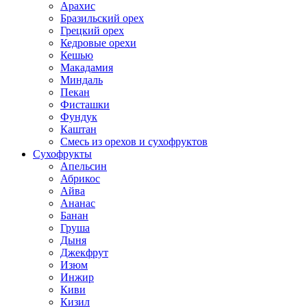
Арахис
Бразильский орех
Грецкий орех
Кедровые орехи
Кешью
Макадамия
Миндаль
Пекан
Фисташки
Фундук
Каштан
Смесь из орехов и сухофруктов
Сухофрукты
Апельсин
Абрикос
Айва
Ананас
Банан
Груша
Дыня
Джекфрут
Изюм
Инжир
Киви
Кизил