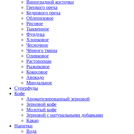
Виноградной косточки
Грецкого ореха
Кедрового ореха
Облепиховое
Рисовое
Тыквенное
Фундука
Хлопковое
Чесночное
Чёрного тмина
Оливковое
Расторопши
Рыжиковое
Кокосовое
Авокадо
Миндальное
Суперфуды
Кофе
Ароматизированный зерновой
Зерновой кофе
Молотый кофе
Зерновой с натуральными добавками
Какао
Напитки
Вода