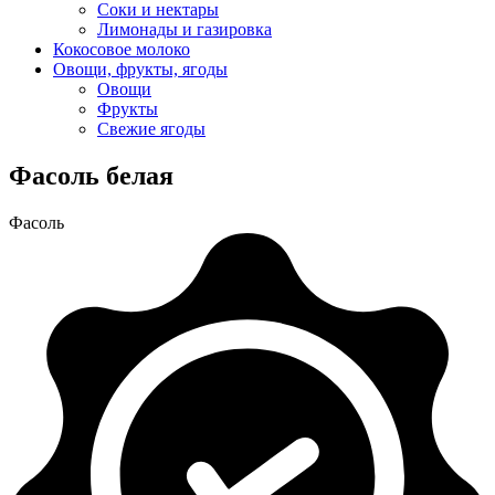
Соки и нектары
Лимонады и газировка
Кокосовое молоко
Овощи, фрукты, ягоды
Овощи
Фрукты
Свежие ягоды
Фасоль белая
Фасоль