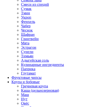
Семена льна
Смеси из специй
Сумак
Тмин
Укроп
Фенхель
Чабер
Чеснок
Шафран
Глинтвейн
Мята
Эстрагон
Сунели
Тимьян
Адыгейская соль
Кулинарные ингредиенты
Паприка
Глутамат
Фруктовые чипсы
Крупа и бобовые
Гречневая крупа
Каша (цельнозерновая)
Маш
Нут
Овёс