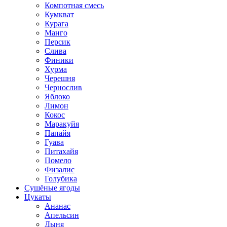
Компотная смесь
Кумкват
Курага
Манго
Персик
Слива
Финики
Хурма
Черешня
Чернослив
Яблоко
Лимон
Кокос
Маракуйя
Папайя
Гуава
Питахайя
Помело
Физалис
Голубика
Сушёные ягоды
Цукаты
Ананас
Апельсин
Дыня