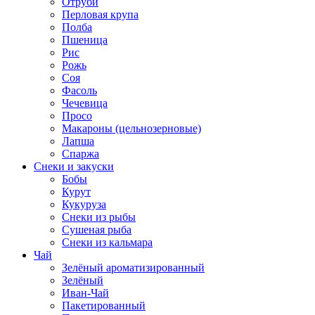
Отруби
Перловая крупа
Полба
Пшеница
Рис
Рожь
Соя
Фасоль
Чечевица
Просо
Макароны (цельнозерновые)
Лапша
Спаржа
Снеки и закуски
Бобы
Курут
Кукуруза
Снеки из рыбы
Сушеная рыба
Снеки из кальмара
Чай
Зелёный ароматизированный
Зелёный
Иван-Чай
Пакетированный