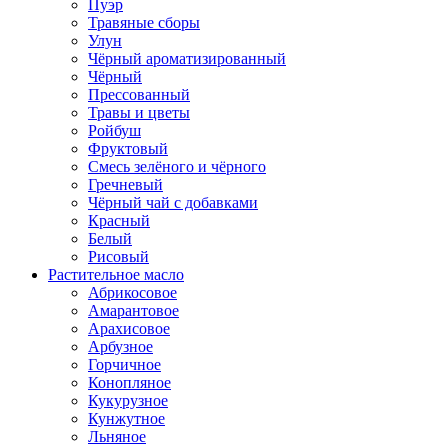
Пуэр
Травяные сборы
Улун
Чёрный ароматизированный
Чёрный
Прессованный
Травы и цветы
Ройбуш
Фруктовый
Смесь зелёного и чёрного
Гречневый
Чёрный чай с добавками
Красный
Белый
Рисовый
Растительное масло
Абрикосовое
Амарантовое
Арахисовое
Арбузное
Горчичное
Конопляное
Кукурузное
Кунжутное
Льняное