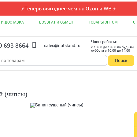
⚡
Теперь
выгоднее
чем на Ozon и WB
⚡
 И ДОСТАВКА
ВОЗВРАТ И ОБМЕН
ТОВАРЫ ОПТОМ
С
Часы работы:
0 693 8664
sales@nutsland.ru
с 10:00 до 19:00 по будням,
суббота с 10:00 до 14:00
Поиск
й (чипсы)