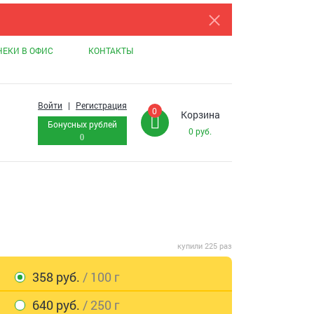
НЕКИ В ОФИС
КОНТАКТЫ
Войти
|
Регистрация
0
Корзина
Бонусных рублей
0
руб.
0
купили 225 раз
358 руб.
/ 100 г
640 руб.
/ 250 г