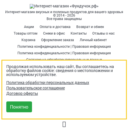
Интернет-магазин вкусных и полезных продуктов для вашего здоровья
© 2014 - 2026
Все права защищены
Акции
Оплата и доставка
Возврат и обмен
Товары оптом
Снеки в офис
Контакты
Отзывы о нас
Корзина
Оформление заказа
Личный кабинет
Политика конфиденциальности | Правовая информация
Политика конфиденциальности | Правовая информация
Согласие на обработку персональных данных
Продолжая использовать наш сайт, Вы соглашаетесь на
Пользовательское соглашение
Договор оферты
обработку файлов cookie: сведения о местоположении и
Бонусная программа
Правила использования промокодов
используемом устройстве.
Гарантия лучшей цены
Политика обработки персональных данных
Пользовательское соглашение
Наши контакты
Договор оферты
+7 920 693 8664
Время работы отдела продаж:
Понятно
Пн – Пт: 10:00-19:00
Сб: 10:00-14:00
Москва, п. Сосенское, 22-й км Калужского шоссе, здание 10