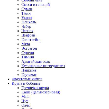
Семена льна
Смеси из специй
Сумак
Тмин
Укроп
Фенхель
Чабер
Чеснок
Шафран
Глинтвейн
Мята
Эстрагон
Сунели
Тимьян
Адыгейская соль
Кулинарные ингредиенты
Паприка
Глутамат
Фруктовые чипсы
Крупа и бобовые
Гречневая крупа
Каша (цельнозерновая)
Маш
Нут
Овёс