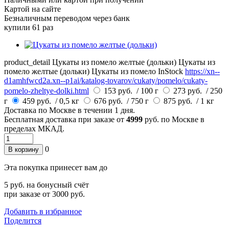
Картой на сайте
Безналичным переводом через банк
купили 61 раз
product_detail
Цукаты из помело желтые (дольки)
Цукаты из
помело желтые (дольки)
Цукаты из помело
InStock
https://xn--
d1amhfwcd2a.xn--p1ai/katalog-tovarov/cukaty/pomelo/cukaty-
pomelo-zheltye-dolki.html
153 руб.
/ 100 г
273 руб.
/ 250
г
459 руб.
/ 0,5 кг
676 руб.
/ 750 г
875 руб.
/ 1 кг
Доставка по
Москве
в течении 1 дня.
Бесплатная доставка при заказе от
4999
руб. по Москве в
пределах МКАД.
0
В корзину
Эта покупка принесет вам до
5
руб. на бонусный счёт
при заказе от 3000 руб.
Добавить в избранное
Поделится