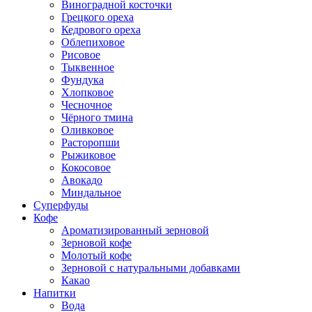
Виноградной косточки
Грецкого ореха
Кедрового ореха
Облепиховое
Рисовое
Тыквенное
Фундука
Хлопковое
Чесночное
Чёрного тмина
Оливковое
Расторопши
Рыжиковое
Кокосовое
Авокадо
Миндальное
Суперфуды
Кофе
Ароматизированный зерновой
Зерновой кофе
Молотый кофе
Зерновой с натуральными добавками
Какао
Напитки
Вода