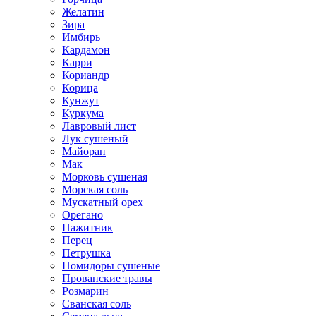
Желатин
Зира
Имбирь
Кардамон
Карри
Кориандр
Корица
Кунжут
Куркума
Лавровый лист
Лук сушеный
Майоран
Мак
Морковь сушеная
Морская соль
Мускатный орех
Орегано
Пажитник
Перец
Петрушка
Помидоры сушеные
Прованские травы
Розмарин
Сванская соль