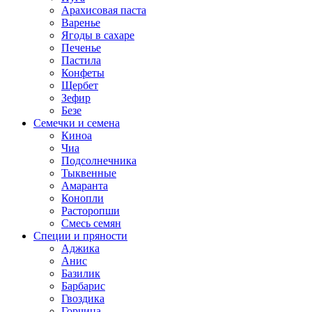
Арахисовая паста
Варенье
Ягоды в сахаре
Печенье
Пастила
Конфеты
Щербет
Зефир
Безе
Семечки и семена
Киноа
Чиа
Подсолнечника
Тыквенные
Амаранта
Конопли
Расторопши
Смесь семян
Специи и пряности
Аджика
Анис
Базилик
Барбарис
Гвоздика
Горчица