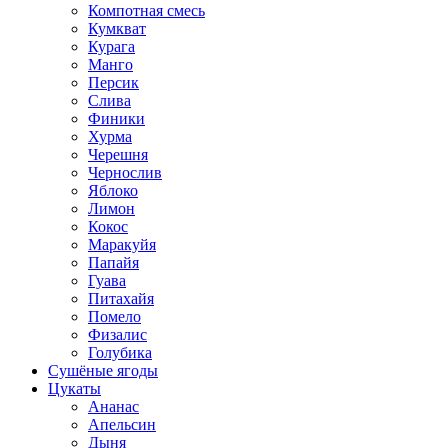
Компотная смесь
Кумкват
Курага
Манго
Персик
Слива
Финики
Хурма
Черешня
Чернослив
Яблоко
Лимон
Кокос
Маракуйя
Папайя
Гуава
Питахайя
Помело
Физалис
Голубика
Сушёные ягоды
Цукаты
Ананас
Апельсин
Дыня