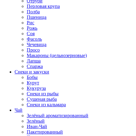
Отруби
Перловая крупа
Полба
Пшеница
Рис
Рожь
Соя
Фасоль
Чечевица
Просо
Макароны (цельнозерновые)
Лапша
Спаржа
Снеки и закуски
Бобы
Курут
Кукуруза
Снеки из рыбы
Сушеная рыба
Снеки из кальмара
Чай
Зелёный ароматизированный
Зелёный
Иван-Чай
Пакетированный