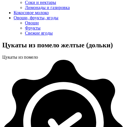
Соки и нектары
Лимонады и газировка
Кокосовое молоко
Овощи, фрукты, ягоды
Овощи
Фрукты
Свежие ягоды
Цукаты из помело желтые (дольки)
Цукаты из помело