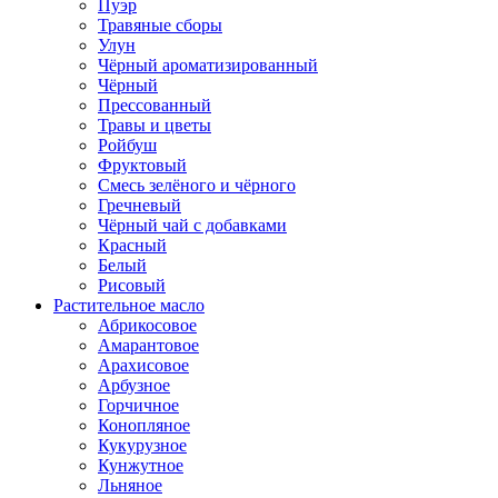
Пуэр
Травяные сборы
Улун
Чёрный ароматизированный
Чёрный
Прессованный
Травы и цветы
Ройбуш
Фруктовый
Смесь зелёного и чёрного
Гречневый
Чёрный чай с добавками
Красный
Белый
Рисовый
Растительное масло
Абрикосовое
Амарантовое
Арахисовое
Арбузное
Горчичное
Конопляное
Кукурузное
Кунжутное
Льняное