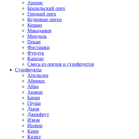
Арахис
Бразильский орех
Грецкий орех
Кедровые орехи
Кешью
Макадамия
Миндаль
Пекан
Фисташки
Фундук
Каштан
Смесь из орехов и сухофруктов
Сухофрукты
Апельсин
Абрикос
Айва
Ананас
Банан
Груша
Дыня
Джекфрут
Изюм
Инжир
Киви
Кизил