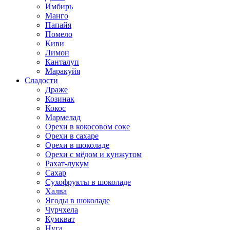
Имбирь
Манго
Папайя
Помело
Киви
Лимон
Канталуп
Маракуйя
Сладости
Драже
Козинак
Кокос
Мармелад
Орехи в кокосовом соке
Орехи в сахаре
Орехи в шоколаде
Орехи с мёдом и кунжутом
Рахат-лукум
Сахар
Сухофрукты в шоколаде
Халва
Ягоды в шоколаде
Чурчхела
Кумкват
Нуга