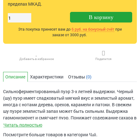
пределах МКАД.
В корзину
Эта покупка принесет вам до
6
руб. на бонусный счёт
при
заказе от 3000 руб.
Добавить в избранное
Поделится
Описание
Характеристики
Отзывы
(0)
Сильноферментированный пуэр 3-х летней выдержки. Черный
(шу) пуэр имеет сладковатый мягкий вкус и землистый аромат,
иногда с нотами дерева, орехов, карамели и патоки. В свежем
шу пуэре землистый запах может быть сильным. Выдержка
гармонизирует и смягчает пуэр. Понижает содержание сахара в
крови, выводит шлаки, способствует похудению.
Читать полностью
Посмотрите больше товаров в категории
.
Чай