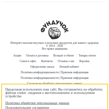
напиток, способствующий укреплению защитных сил организма и
придающий телу энергию. Действительно, многочисленные полезные
вещества и витамины гречневого чая позволяют быстро восстановить
физические и психологические силы. Он уменьшает отеки, улучшает
работу сердечно-сосудистой системы и органов желудочно-кишечного
тракта, укрепляет иммунитет, повышает гемоглобин. Чай из гречихи
помогает похудеть и является важным компонентом различных диет. Также
он борется с холестерином и снижает уровень глюкозы в крови, поэтому
рекомендуется людям с сахарным диабетом.
Интернет-магазин вкусных и полезных продуктов для вашего здоровья
© 2014 - 2026
Все права защищены
Акции
Оплата и доставка
Возврат и обмен
Товары оптом
Снеки в офис
Контакты
Отзывы о нас
Корзина
Оформление заказа
Личный кабинет
Политика конфиденциальности | Правовая информация
Политика конфиденциальности | Правовая информация
Согласие на обработку персональных данных
Пользовательское соглашение
Договор оферты
Продолжая использовать наш сайт, Вы соглашаетесь на обработку
файлов cookie: сведения о местоположении и используемом
Бонусная программа
Правила использования промокодов
устройстве.
Гарантия лучшей цены
Политика обработки персональных данных
Пользовательское соглашение