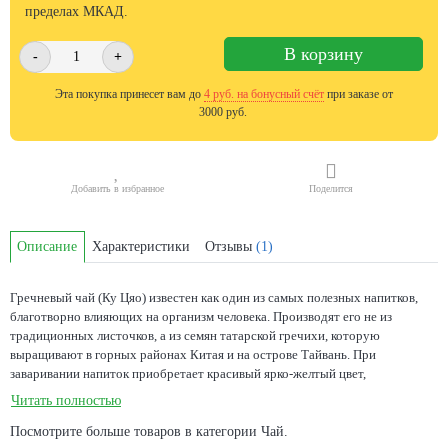
пределах МКАД.
В корзину
-
+
Эта покупка принесет вам до
4
руб. на бонусный счёт
при заказе от
3000 руб.
Добавить в избранное
Поделится
Описание
Характеристики
Отзывы
(1)
Гречневый чай (Ку Цяо) известен как один из самых полезных напитков,
благотворно влияющих на организм человека. Производят его не из
традиционных листочков, а из семян татарской гречихи, которую
выращивают в горных районах Китая и на острове Тайвань. При
заваривании напиток приобретает красивый ярко-желтый цвет,
насыщенный вкус с легкой горчинкой и приятный аромат, напоминающий
Читать полностью
запах овсяного печенья. Послевкусию напитка свойственны нотки меда и
ореха. Чем полезен Среди китайских целителей чай Ку Цяо известен как
Посмотрите больше товаров в категории
Чай
.