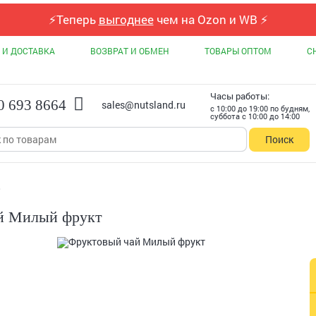
⚡
Теперь
выгоднее
чем на Ozon и WB
⚡
 И ДОСТАВКА
ВОЗВРАТ И ОБМЕН
ТОВАРЫ ОПТОМ
С
Часы работы:
0 693 8664
sales@nutsland.ru
с 10:00 до 19:00 по будням,
суббота с 10:00 до 14:00
Поиск
й Милый фрукт