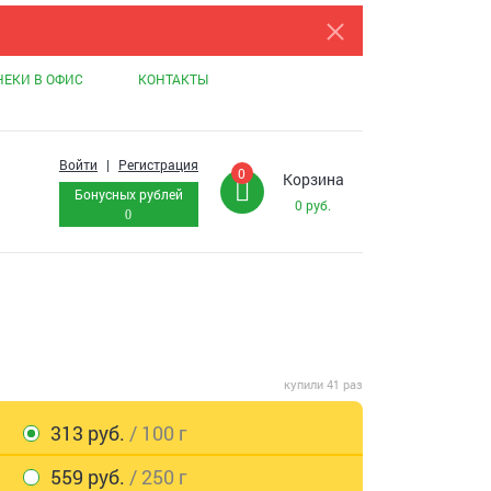
НЕКИ В ОФИС
КОНТАКТЫ
Войти
|
Регистрация
0
Корзина
Бонусных рублей
0
руб.
0
купили 41 раз
313 руб.
/ 100 г
559 руб.
/ 250 г