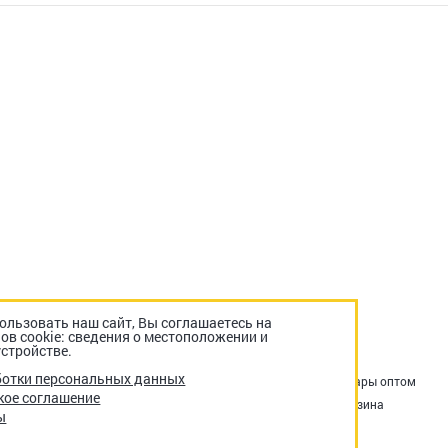
льзовать наш сайт, Вы соглашаетесь на
ов cookie: сведения о местоположении и
стройстве.
ботки персональных данных
Акции
Оплата и доставка
Возврат и обмен
Товары оптом
кое соглашение
Снеки в офис
Контакты
Отзывы о нас
Корзина
ы
Оформление заказа
Личный кабинет