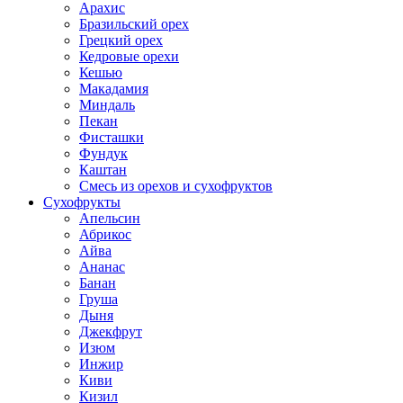
Арахис
Бразильский орех
Грецкий орех
Кедровые орехи
Кешью
Макадамия
Миндаль
Пекан
Фисташки
Фундук
Каштан
Смесь из орехов и сухофруктов
Сухофрукты
Апельсин
Абрикос
Айва
Ананас
Банан
Груша
Дыня
Джекфрут
Изюм
Инжир
Киви
Кизил