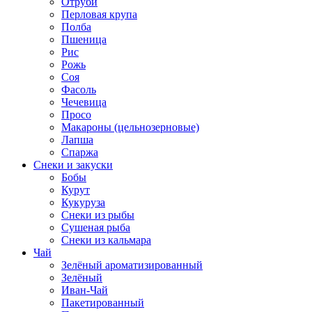
Отруби
Перловая крупа
Полба
Пшеница
Рис
Рожь
Соя
Фасоль
Чечевица
Просо
Макароны (цельнозерновые)
Лапша
Спаржа
Снеки и закуски
Бобы
Курут
Кукуруза
Снеки из рыбы
Сушеная рыба
Снеки из кальмара
Чай
Зелёный ароматизированный
Зелёный
Иван-Чай
Пакетированный