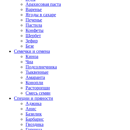
Арахисовая паста
Варенье
Ягоды в сахаре
Печенье
Пастила
Конфеты
Щербет
Зефир
Безе
Семечки и семена
Киноа
Чиа
Подсолнечника
Тыквенные
Амаранта
Конопли
Расторопши
Смесь семян
Специи и пряности
Аджика
Анис
Базилик
Барбарис
Гвоздика
Горчица