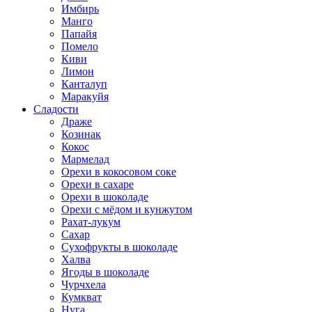
Имбирь
Манго
Папайя
Помело
Киви
Лимон
Канталуп
Маракуйя
Сладости
Драже
Козинак
Кокос
Мармелад
Орехи в кокосовом соке
Орехи в сахаре
Орехи в шоколаде
Орехи с мёдом и кунжутом
Рахат-лукум
Сахар
Сухофрукты в шоколаде
Халва
Ягоды в шоколаде
Чурчхела
Кумкват
Нуга