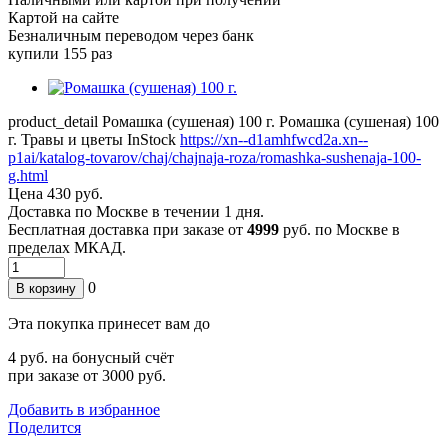
Картой на сайте
Безналичным переводом через банк
купили 155 раз
product_detail
Ромашка (сушеная) 100 г.
Ромашка (сушеная) 100
г.
Травы и цветы
InStock
https://xn--d1amhfwcd2a.xn--
p1ai/katalog-tovarov/chaj/chajnaja-roza/romashka-sushenaja-100-
g.html
Цена
430 руб.
Доставка по
Москве
в течении 1 дня.
Бесплатная доставка при заказе от
4999
руб. по Москве в
пределах МКАД.
0
В корзину
Эта покупка принесет вам до
4
руб. на бонусный счёт
при заказе от 3000 руб.
Добавить в избранное
Поделится