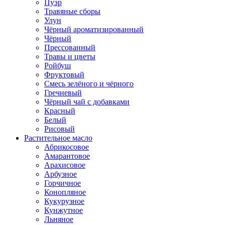
Пуэр
Травяные сборы
Улун
Чёрный ароматизированный
Чёрный
Прессованный
Травы и цветы
Ройбуш
Фруктовый
Смесь зелёного и чёрного
Гречневый
Чёрный чай с добавками
Красный
Белый
Рисовый
Растительное масло
Абрикосовое
Амарантовое
Арахисовое
Арбузное
Горчичное
Конопляное
Кукурузное
Кунжутное
Льняное