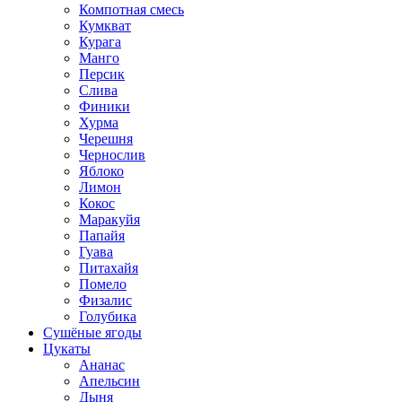
Компотная смесь
Кумкват
Курага
Манго
Персик
Слива
Финики
Хурма
Черешня
Чернослив
Яблоко
Лимон
Кокос
Маракуйя
Папайя
Гуава
Питахайя
Помело
Физалис
Голубика
Сушёные ягоды
Цукаты
Ананас
Апельсин
Дыня