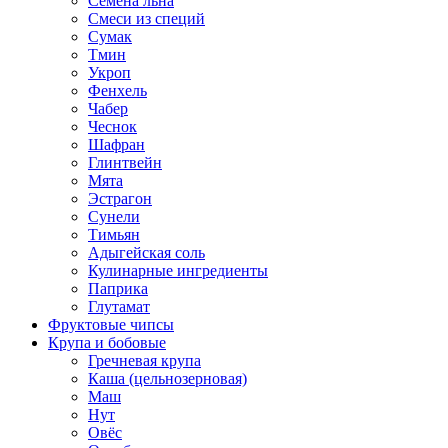
Семена льна
Смеси из специй
Сумак
Тмин
Укроп
Фенхель
Чабер
Чеснок
Шафран
Глинтвейн
Мята
Эстрагон
Сунели
Тимьян
Адыгейская соль
Кулинарные ингредиенты
Паприка
Глутамат
Фруктовые чипсы
Крупа и бобовые
Гречневая крупа
Каша (цельнозерновая)
Маш
Нут
Овёс