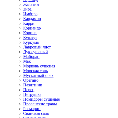
Желатин
Зира
Имбирь
Кардамон
Карри
Кориандр
Корица
Кунжут
Куркума
Лавровый лист
Лук сушеный
Майоран
Мак
Морковь сушеная
Морская соль
Мускатный орех
Орегано
Пажитник
Перец
Петрушка
Помидоры сушеные
Прованские травы
Розмарин
Сванская соль