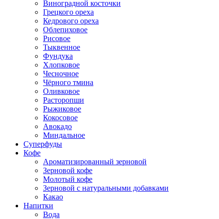
Виноградной косточки
Грецкого ореха
Кедрового ореха
Облепиховое
Рисовое
Тыквенное
Фундука
Хлопковое
Чесночное
Чёрного тмина
Оливковое
Расторопши
Рыжиковое
Кокосовое
Авокадо
Миндальное
Суперфуды
Кофе
Ароматизированный зерновой
Зерновой кофе
Молотый кофе
Зерновой с натуральными добавками
Какао
Напитки
Вода