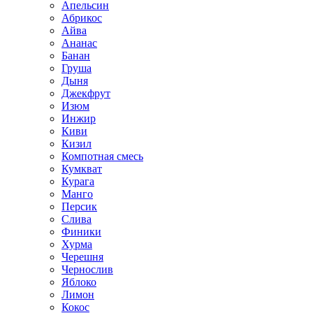
Апельсин
Абрикос
Айва
Ананас
Банан
Груша
Дыня
Джекфрут
Изюм
Инжир
Киви
Кизил
Компотная смесь
Кумкват
Курага
Манго
Персик
Слива
Финики
Хурма
Черешня
Чернослив
Яблоко
Лимон
Кокос