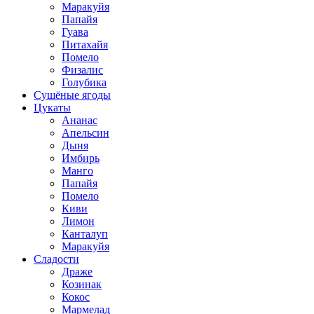
Маракуйя
Папайя
Гуава
Питахайя
Помело
Физалис
Голубика
Сушёные ягоды
Цукаты
Ананас
Апельсин
Дыня
Имбирь
Манго
Папайя
Помело
Киви
Лимон
Канталуп
Маракуйя
Сладости
Драже
Козинак
Кокос
Мармелад