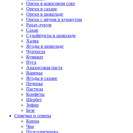
Орехи в кокосовом соке
Орехи в сахаре
Орехи в шоколаде
Орехи с мёдом и кунжутом
Рахат-лукум
Сахар
Сухофрукты в шоколаде
Халва
Ягоды в шоколаде
Чурчхела
Кумкват
Нуга
Арахисовая паста
Варенье
Ягоды в сахаре
Печенье
Пастила
Конфеты
Щербет
Зефир
Безе
Семечки и семена
Киноа
Чиа
Подсолнечника