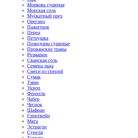
Морковь сушеная
Морская соль
Мускатный орех
Орегано
Пажитник
Перец
Петрушка
Помидоры сушеные
Прованские травы
Розмарин
Сванская соль
Семена льна
Смеси из специй
Сумак
Тмин
Укроп
Фенхель
Чабер
Чеснок
Шафран
Глинтвейн
Мята
Эстрагон
Сунели
Тимьян