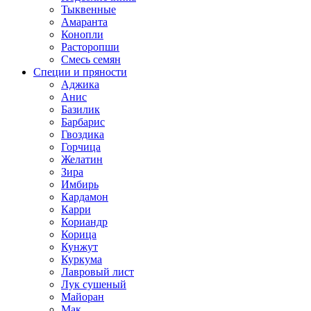
Тыквенные
Амаранта
Конопли
Расторопши
Смесь семян
Специи и пряности
Аджика
Анис
Базилик
Барбарис
Гвоздика
Горчица
Желатин
Зира
Имбирь
Кардамон
Карри
Кориандр
Корица
Кунжут
Куркума
Лавровый лист
Лук сушеный
Майоран
Мак