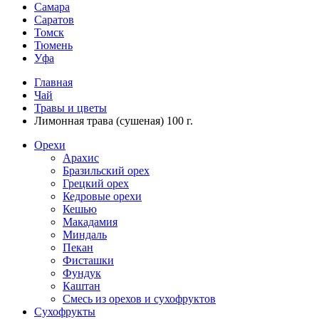
Самара
Саратов
Томск
Тюмень
Уфа
Главная
Чай
Травы и цветы
Лимонная трава (сушеная) 100 г.
Орехи
Арахис
Бразильский орех
Грецкий орех
Кедровые орехи
Кешью
Макадамия
Миндаль
Пекан
Фисташки
Фундук
Каштан
Смесь из орехов и сухофруктов
Сухофрукты